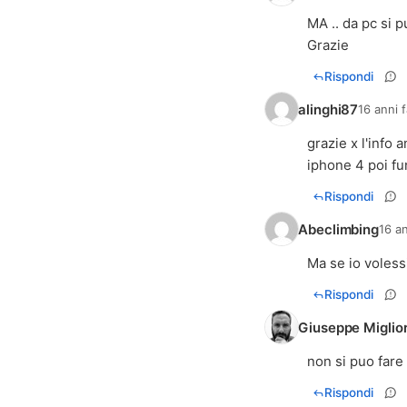
MA .. da pc si 
Grazie
Rispondi
alinghi87
16 anni 
grazie x l'info 
iphone 4 poi fun
Rispondi
Abeclimbing
16 an
Ma se io voless
Rispondi
Giuseppe Miglio
non si puo far
Rispondi