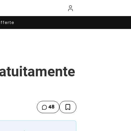
fferte
ratuitamente
48