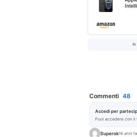
Intel
In
Commenti
48
Accedi per partecip
Puoi accedere con il
Superok
16 anni f