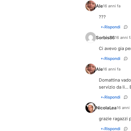
Ale
16 anni fa
???
Rispondi
Sorbis86
16 anni f
Ci avevo gia p
Rispondi
Ale
16 anni fa
Domattina vado 
servizio da li...
Rispondi
NicolaLea
16 anni 
grazie ragazzi 
Rispondi