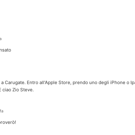
a
ensato
a Carugate. Entro all'Apple Store, prendo uno degli iPhone o Ipa
 E ciao Zio Steve.
fa
proverò!