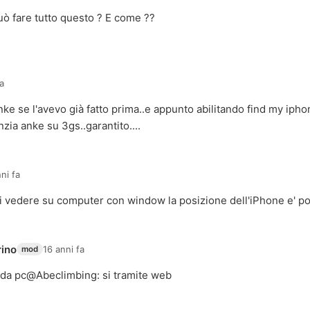
può fare tutto questo ? E come ??
fa
anke se l'avevo già fatto prima..e appunto abilitando find my iph
zia anke su 3gs..garantito....
ni fa
i vedere su computer con window la posizione dell'iPhone e' po
rino
16 anni fa
mod
e da pc@
Abeclimbing
: si tramite web