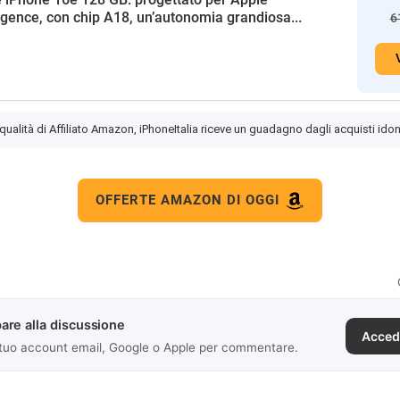
ligence, con chip A18, un’autonomia grandiosa...
6
 qualità di Affiliato Amazon, iPhoneItalia riceve un guadagno dagli acquisti idon
OFFERTE AMAZON DI OGGI
are alla discussione
Acced
 tuo account email, Google o Apple per commentare.
a