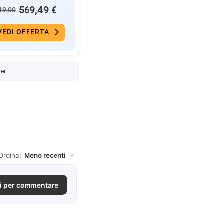
569,49 €
19,00
VEDI OFFERTA
ei.
Ordina:
i per commentare