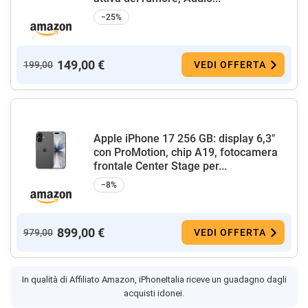
−25%
149,00 €
199,00
VEDI OFFERTA
Apple iPhone 17 256 GB: display 6,3"
con ProMotion, chip A19, fotocamera
frontale Center Stage per...
−8%
899,00 €
979,00
VEDI OFFERTA
In qualità di Affiliato Amazon, iPhoneItalia riceve un guadagno dagli
acquisti idonei.