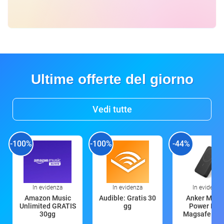
Ultime offerte del giorno
Vedi tutte
-100%
-100%
-44%
In evidenza
In evidenza
In evidenza
Amazon Music
Audible: Gratis 30
Anker Mag
Unlimited GRATIS
gg
Power Ban
30gg
Magsafe 10
mAh