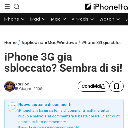
iPhone
iPad
Mac
AirPods
Watch
Home
/
Applicazioni Mac/Windows
/
iPhone 3G gia sbloccato? Sembra di si!
iPhone 3G gia
sbloccato? Sembra di si!
Xargon
Condividi
15 Giugno 2008
Nuovo sistema di commenti
iPhoneItalia ha un sistema di commenti realtime tutto
nuovo e nativo! Per commentare ti basta creare un account
e potrai subito commentare.
Prova la
nuova sezione commenti
!