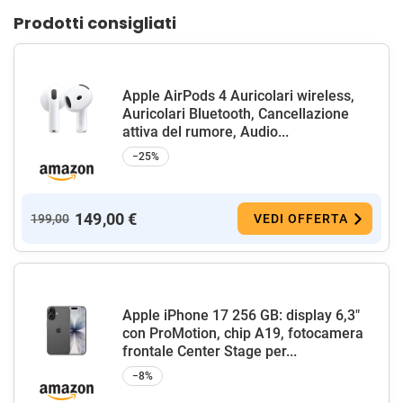
Prodotti consigliati
Apple AirPods 4 Auricolari wireless,
Auricolari Bluetooth, Cancellazione
attiva del rumore, Audio...
−25%
149,00 €
199,00
VEDI OFFERTA
Apple iPhone 17 256 GB: display 6,3"
con ProMotion, chip A19, fotocamera
frontale Center Stage per...
−8%