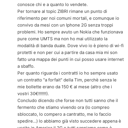
conosce chi e a quanto lo vendete.
Per tornare al topic ZIBRI rimane un punto di
riferimento per noi comuni mortali, e comunque io
convivo da mesi con un Iphone 2G senza troppi
problemi. Ho sempre avuto un Nokia che funzionava
pure come UMTS ma non ho mai utilizzato la
modalità di banda duale. Dove vivo io è pieno di wi-fi
protetti e non per cui a partire da casa mia mi son
fatto una mappa dei punti in cui posso usare internet
a sbaffo.
Per quanto riguarda i contratti io ho sempre usato
un contratto "a forfait" della Tim, perchè senza le
mie bollette erano da 150 € al mese (altro che i
vostri 30€!!!!!!!).
Concludo dicendo che forse non tutti sanno che il
fermento che stiamo vivendo ora (lo compreo
sbloccato, lo compero a cantratto, me lo faccio
spedire...) lo abbiamo già visto succedere appena è
uscito in America il 2G e tutti sappiamo come è