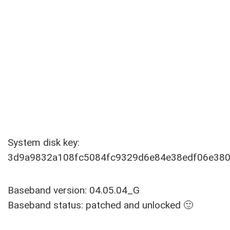
System disk key:
3d9a9832a108fc5084fc9329d6e84e38edf06e38
Baseband version: 04.05.04_G
Baseband status: patched and unlocked 🙂