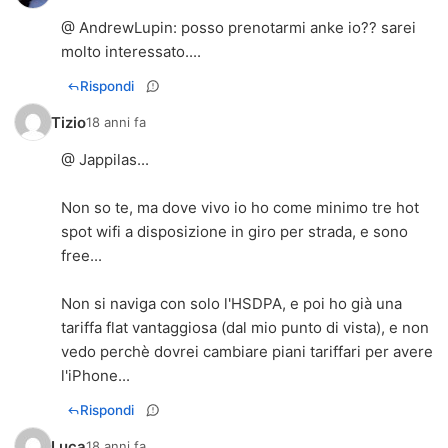
@ AndrewLupin: posso prenotarmi anke io?? sarei
molto interessato....
Rispondi
Tizio
18 anni fa
@ Jappilas...
Non so te, ma dove vivo io ho come minimo tre hot
spot wifi a disposizione in giro per strada, e sono
free...
Non si naviga con solo l'HSDPA, e poi ho già una
tariffa flat vantaggiosa (dal mio punto di vista), e non
vedo perchè dovrei cambiare piani tariffari per avere
l'iPhone...
Rispondi
Luca
18 anni fa