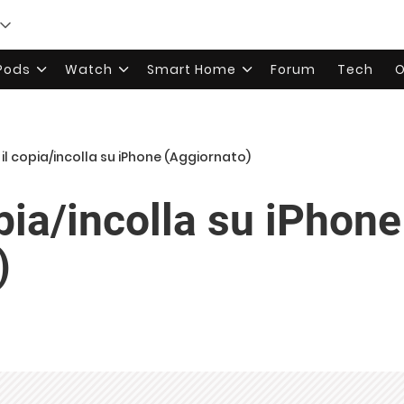
rPods
Watch
Smart Home
Forum
Tech
O
 il copia/incolla su iPhone (Aggiornato)
opia/incolla su iPhone
)