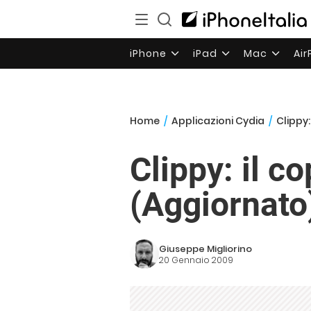
iPhone
iPad
Mac
Ai
Home
/
Applicazioni Cydia
/
Clippy:
Clippy: il c
(Aggiornato
Giuseppe Migliorino
20 Gennaio 2009