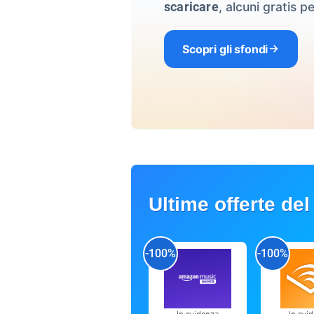
, alcuni gratis pe
scaricare
Scopri gli sfondi
Ultime offerte del
-100%
-100%