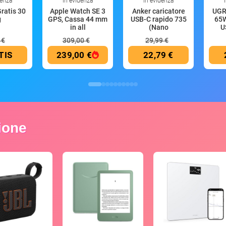
denza
In evidenza
In evidenza
Gratis 30
Apple Watch SE 3
Anker caricatore
UGR
g
GPS, Cassa 44 mm
USB-C rapido 735
65W
in all
(Nano
U
 €
309,00 €
29,99 €
TIS
239,00 €
22,79 €
zione