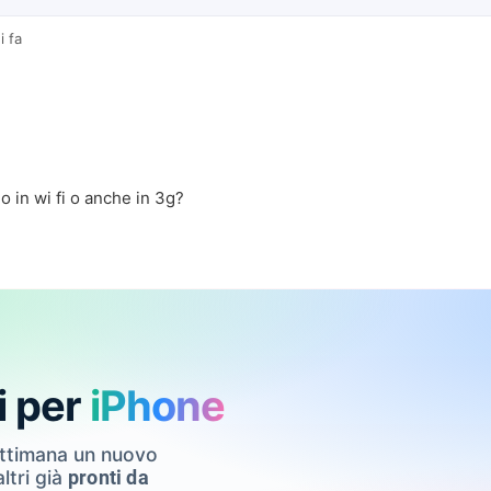
i fa
a
o in wi fi o anche in 3g?
i per
iPhone
ettimana un nuovo
ltri già
pronti da