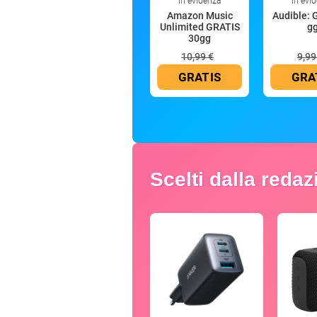
In evidenza
In evi
Amazon Music
Audible: 
Unlimited GRATIS
g
30gg
10,99 €
9,99
GRATIS
GRA
Scelti dalla reda