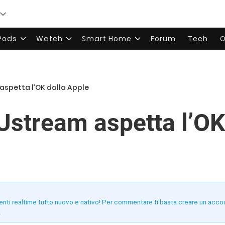
rPods
Watch
Smart Home
Forum
Tech
O
 aspetta l’OK dalla Apple
 Ustream aspetta l’OK
enti realtime tutto nuovo e nativo! Per commentare ti basta creare un acco
!