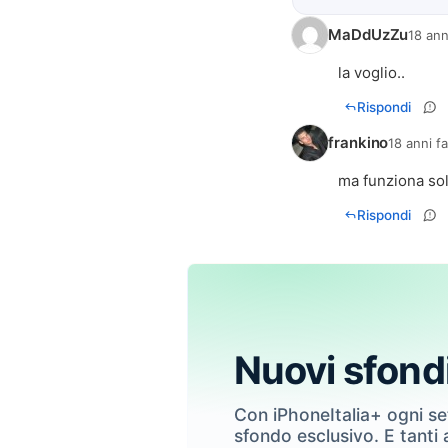
MaDdUzZu
18 ann
la voglio..
Rispondi
frankino
18 anni f
ma funziona sol
Rispondi
Nuovi sfond
Con iPhoneItalia+ ogni s
sfondo esclusivo. E tanti a