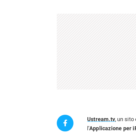
Ustream.tv
, un sit
l’
Applicazione per 