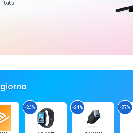
r tutti.
 giorno
-23%
-24%
-27%