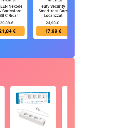
In evidenza
In evidenza
In evidenza
EEN Nexode
eufy Security
Anker MagGo
 Caricatore
Smarttrack Card
Power Bank
SB C Ricar
Localizzat
Magsafe 10000
mAh
29,99 €
24,99 €
89,99 €
21,84 €
17,99 €
49,99 €