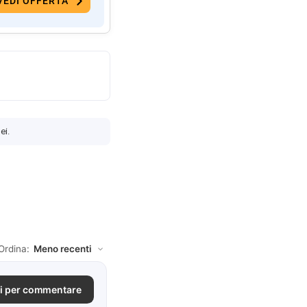
VEDI OFFERTA
ei.
Ordina:
i per commentare