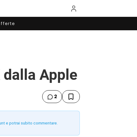
fferte
 dalla Apple
2
unt e potrai subito commentare.