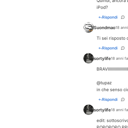
Quindi, ancora 
iPod?
Rispondi
Suondmao
18 anni
Ti sei risposto 
Rispondi
sortylife
18 anni f
BRAVIIIIIIIIIIIIIIIIIIIIII
@tupaz
in che senso ci
Rispondi
sortylife
18 anni f
edit: sottoscriv
POPOPOPO PP