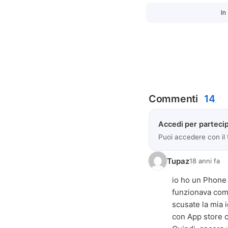
In
Commenti
14
Accedi per partecip
Puoi accedere con il
Tupaz
18 anni fa
io ho un Phone 
funzionava come
scusate la mia 
con App store c