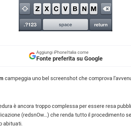
Aggiungi
iPhoneItalia come
Fonte preferita su Google
am
campeggia uno bel screenshot che comprova l’avvenut
dura è ancora troppo complessa per essere resa pubbli
licazione (redsnOw…) che renda tutto il procedimento se
 abituati.