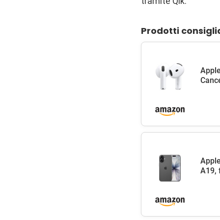
tramite Qik.
Prodotti consigli
Apple
Cance
Apple
A19, 