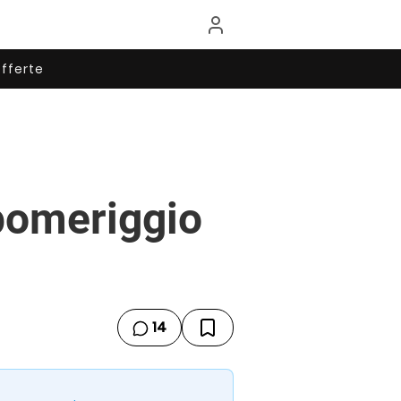
fferte
 pomeriggio
14