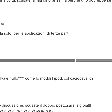
una volta, scusate la mia ignoranza ma perchè uno dovrebbe fare i
 fa
da solo, per le applicazioni di terze parti.
a
IIIIIIIIIIIIIIIIIIIIIIIIIIIIIIIIIIIIIIIIIIIIIIIIIIIIIIIIIIIIIIIIIIIIIII !!!!!!!!!!!!!!!!!!!!!!!!!!!!!!!!!!!
dya è nullo??? come lo moddi l ipod, col caciocavallo?
a
o discussione, scusate il doppio post...sarà la gioia!!!
POOPOOOPOPOOPOPOPOOO!!!!!