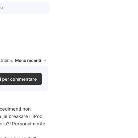
ei.
Ordina:
i per commentare
ocedimenti non
jailbreakare l' iPod,
 vero?! Personalmente