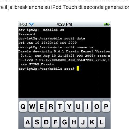
re il jailbreak anche su iPod Touch di seconda generazio