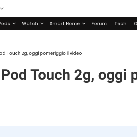
rPods
Watch
Smart Home
Forum
Tech
O
Pod Touch 2g, oggi pomeriggio il video
’iPod Touch 2g, oggi