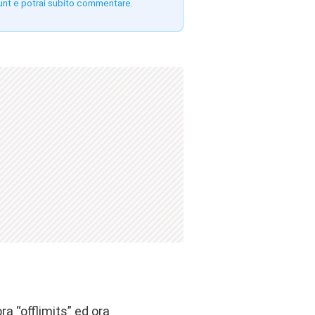
unt e potrai subito commentare.
a “offlimits” ed ora