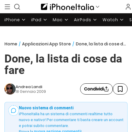
iPhone
iPad
Mac
AirPods
Watch
Home
/
Applicazioni App Store
/
Done, la lista di cose da fare
Done, la lista di cose da
fare
Andrea Landi
Condividi
18 Gennaio 2009
Nuovo sistema di commenti
iPhoneItalia ha un sistema di commenti realtime tutto
nuovo e nativo! Per commentare ti basta creare un account
e potrai subito commentare.
Prova la
nuova sezione commenti
!