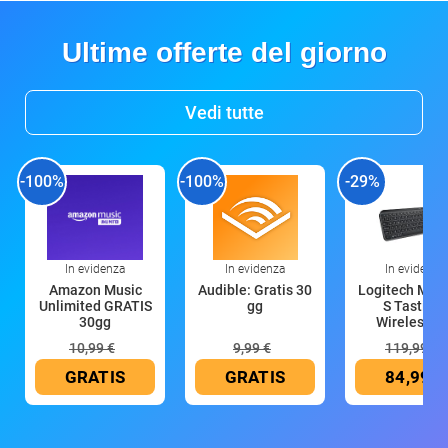
Ultime offerte del giorno
Vedi tutte
-100%
-100%
-29%
In evidenza
In evidenza
In evidenza
Amazon Music
Audible: Gratis 30
Logitech MX 
Unlimited GRATIS
gg
S Tastiera
30gg
Wireless (G
10,99 €
9,99 €
119,99 €
GRATIS
GRATIS
84,99 €