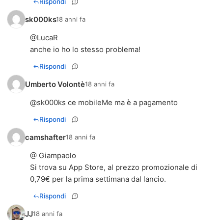
Rispondi
sk000ks
18 anni fa
@LucaR
anche io ho lo stesso problema!
Rispondi
Umberto Volontè
18 anni fa
@sk000ks ce mobileMe ma è a pagamento
Rispondi
camshafter
18 anni fa
@ Giampaolo
Si trova su App Store, al prezzo promozionale di
0,79€ per la prima settimana dal lancio.
Rispondi
JJ
18 anni fa