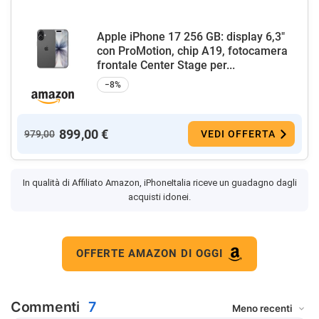
Apple iPhone 17 256 GB: display 6,3"
con ProMotion, chip A19, fotocamera
frontale Center Stage per...
−8%
899,00 €
979,00
VEDI OFFERTA
In qualità di Affiliato Amazon, iPhoneItalia riceve un guadagno dagli
acquisti idonei.
OFFERTE AMAZON DI OGGI
Commenti
7