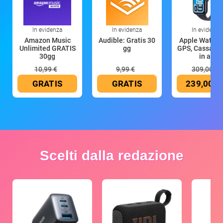
In evidenza
In evidenza
In evidenza
Amazon Music
Audible: Gratis 30
Apple Watch 
Unlimited GRATIS
gg
GPS, Cassa 4
30gg
in all
10,99 €
9,99 €
309,00 €
GRATIS
GRATIS
239,00 €
Scelti dalla redazione