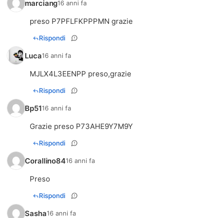
marciang
16 anni fa
preso P7PFLFKPPPMN grazie
Rispondi
Luca
16 anni fa
MJLX4L3EENPP preso,grazie
Rispondi
Bp51
16 anni fa
Grazie preso P73AHE9Y7M9Y
Rispondi
Corallino84
16 anni fa
Preso
Rispondi
Sasha
16 anni fa