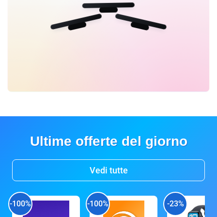
Ultime offerte del giorno
Vedi tutte
-100%
-100%
-23%