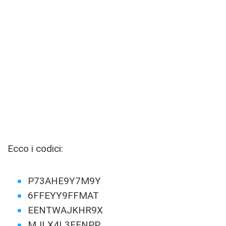
Ecco i codici:
P73AHE9Y7M9Y
6FFEYY9FFMAT
EENTWAJKHR9X
MJLX4L3EENPP