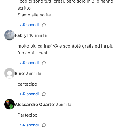
i codici sono tutti presi, però solo in 3 lo hanno
scritto.
Siamo alle solite...
Rispondi
Fabry
16 anni fa
molto più carina(IVA e sconto)è gratis ed ha più
funzioni....bahh
Rispondi
Rino
16 anni fa
partecipo
Rispondi
Alessandro Quarto
16 anni fa
Partecipo
Rispondi