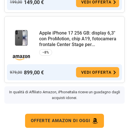
149,00 €
199,00
VEDI OFFERTA
Apple iPhone 17 256 GB: display 6,3"
con ProMotion, chip A19, fotocamera
frontale Center Stage per...
−8%
899,00 €
979,00
VEDI OFFERTA
In qualità di Affiliato Amazon, iPhoneItalia riceve un guadagno dagli
acquisti idonei.
OFFERTE AMAZON DI OGGI