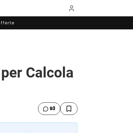
fferte
per Calcola
93