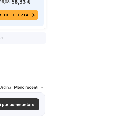
68,33 €
95,08
VEDI OFFERTA
ei.
Ordina:
i per commentare