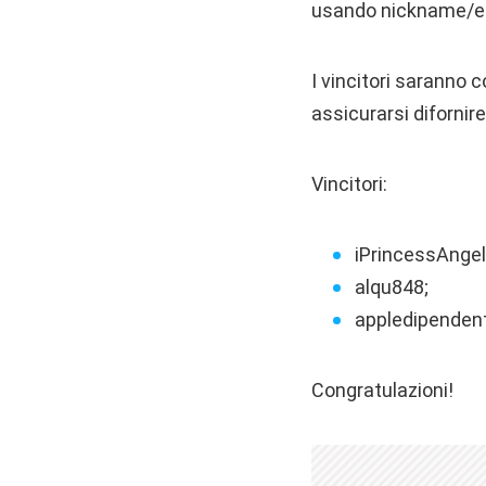
usando nickname/ema
I vincitori saranno 
assicurarsi difornire
Vincitori:
iPrincessAngel
alqu848;
appledipenden
Congratulazioni!