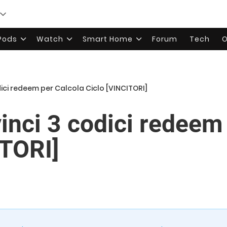
rPods
Watch
Smart Home
Forum
Tech
O
dici redeem per Calcola Ciclo [VINCITORI]
nci 3 codici redeem 
ITORI]