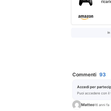
ricar
In
Commenti
93
Accedi per partecip
Puoi accedere con il
Matteo
16 anni fa