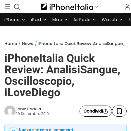
iPhone
iPad
Mac
AirPods
Watch
Home
/
News
/
iPhoneItalia Quick Review: AnalisiSangue, Oscilloscopio, iLoveDiego
iPhoneItalia Quick
Review: AnalisiSangue,
Oscilloscopio,
iLoveDiego
Fabio Padula
Condividi
29 Settembre 2010
Nuovo sistema di commenti