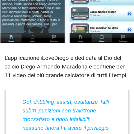
L’applicazione iLoveDiego è dedicata al Dio del
calcio Diego Armando Maradona e contiene ben
11 video del più grande calciatore di tutti i tempi.
Gol, dribbling, assist, esultanze, falli
subìti, punizioni con traiettorie
mozzafiato e rigori infallibili:
nessuno finora ha avuto il privilegio