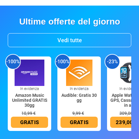
Ultime offerte del giorno
Vedi tutte
-100%
-100%
-23%
In evidenza
In evidenza
In evidenza
Amazon Music
Audible: Gratis 30
Apple Watch 
Unlimited GRATIS
gg
GPS, Cassa 4
30gg
in all
10,99 €
9,99 €
309,00 €
GRATIS
GRATIS
239,00 €