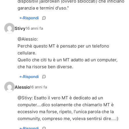
dispositivi jailbroken (ovvero sbloccati) che inficiano
garanzia e termini d'uso."
Rispondi
Stivy
16 anni fa
@
Alessio
:
Perchè questo MT è pensato per un telefono
cellulare.
Quello che citi tu è un MT adatto ad un computer,
che ha risorse ben diverse.
Rispondi
Alessio
16 anni fa
@
Stivy
: Esatto il vero MT è dedicato ad un
computer....dico solamente che chiamarlo MT è
eccessivo ma forse, ripeto, l'unica parola che la
community, compreso me, voleva sentirsi dire....:)
Rispondi