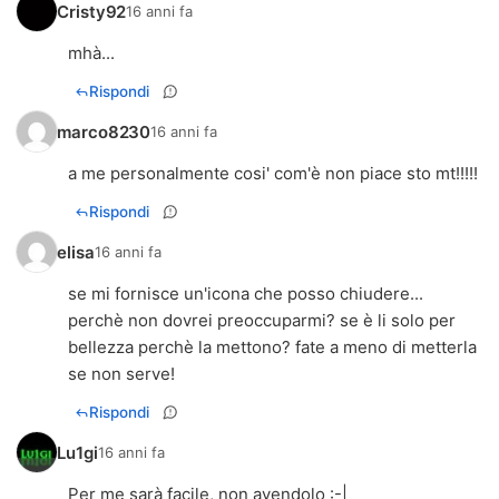
Cristy92
16 anni fa
mhà...
Rispondi
marco8230
16 anni fa
a me personalmente cosi' com'è non piace sto mt!!!!!
Rispondi
elisa
16 anni fa
se mi fornisce un'icona che posso chiudere...
perchè non dovrei preoccuparmi? se è li solo per
bellezza perchè la mettono? fate a meno di metterla
se non serve!
Rispondi
Lu1gi
16 anni fa
Per me sarà facile, non avendolo :-|