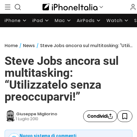
iPhone
iPad
Mac
AirPods
Watch
Home
/
News
/
Steve Jobs ancora sul multitasking: “Utilizzatelo senza preoccuparvi!”
Steve Jobs ancora sul
multitasking:
“Utilizzatelo senza
preoccuparvi!”
Giuseppe Migliorino
Condividi
1 Luglio 2010
Nuovo sistema di commenti