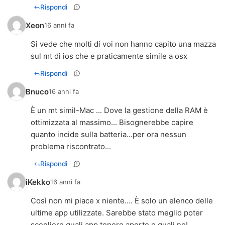
Rispondi
Xeon
16 anni fa
Si vede che molti di voi non hanno capito una mazza
sul mt di ios che e praticamente simile a osx
Rispondi
Bnuco
16 anni fa
È un mt simil-Mac ... Dove la gestione della RAM è
ottimizzata al massimo... Bisognerebbe capire
quanto incide sulla batteria...per ora nessun
problema riscontrato...
Rispondi
iKekko
16 anni fa
Così non mi piace x niente.... È solo un elenco delle
ultime app utilizzate. Sarebbe stato meglio poter
scegliere quali app tenere aperte e quali no!