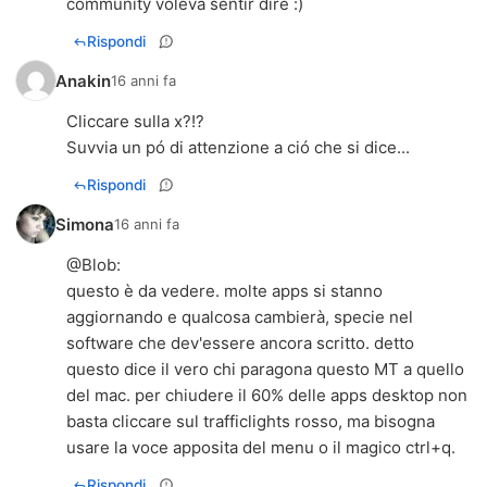
community voleva sentir dire :)
Rispondi
Anakin
16 anni fa
Cliccare sulla x?!?
Suvvia un pó di attenzione a ció che si dice...
Rispondi
Simona
16 anni fa
@
Blob
:
questo è da vedere. molte apps si stanno
aggiornando e qualcosa cambierà, specie nel
software che dev'essere ancora scritto. detto
questo dice il vero chi paragona questo MT a quello
del mac. per chiudere il 60% delle apps desktop non
basta cliccare sul trafficlights rosso, ma bisogna
usare la voce apposita del menu o il magico ctrl+q.
Rispondi