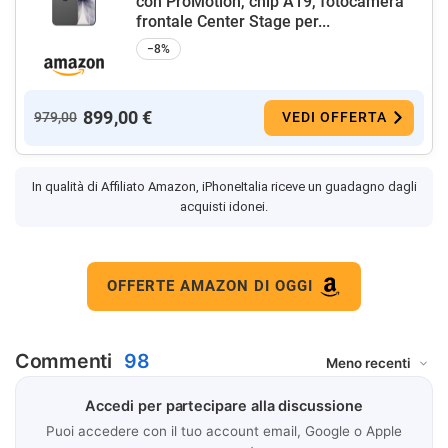
con ProMotion, chip A19, fotocamera
frontale Center Stage per...
−8%
899,00 €
979,00
VEDI OFFERTA
In qualità di Affiliato Amazon, iPhoneItalia riceve un guadagno dagli
acquisti idonei.
OFFERTE AMAZON DI OGGI
Commenti
98
Accedi per partecipare alla discussione
Puoi accedere con il tuo account email, Google o Apple