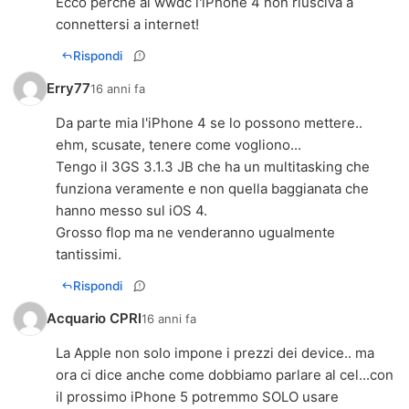
Ecco perché al wwdc l'iPhone 4 non riusciva a
connettersi a internet!
Rispondi
Erry77
16 anni fa
Da parte mia l'iPhone 4 se lo possono mettere..
ehm, scusate, tenere come vogliono...
Tengo il 3GS 3.1.3 JB che ha un multitasking che
funziona veramente e non quella baggianata che
hanno messo sul iOS 4.
Grosso flop ma ne venderanno ugualmente
tantissimi.
Rispondi
Acquario CPRI
16 anni fa
La Apple non solo impone i prezzi dei device.. ma
ora ci dice anche come dobbiamo parlare al cel...con
il prossimo iPhone 5 potremmo SOLO usare