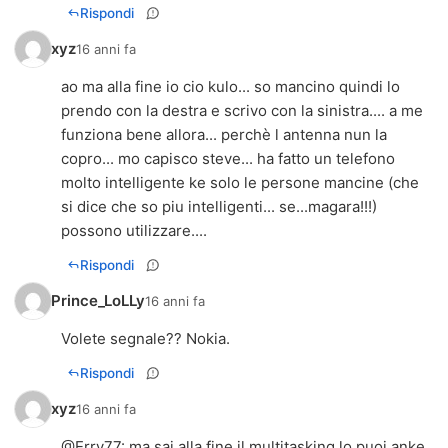
Rispondi
xyz
16 anni fa
ao ma alla fine io cio kulo... so mancino quindi lo
prendo con la destra e scrivo con la sinistra.... a me
funziona bene allora... perchè l antenna nun la
copro... mo capisco steve... ha fatto un telefono
molto intelligente ke solo le persone mancine (che
si dice che so piu intelligenti... se...magara!!!)
possono utilizzare....
Rispondi
Prince_LoLLy
16 anni fa
Volete segnale?? Nokia.
Rispondi
xyz
16 anni fa
@
Erry77
: ma sai alla fine il multitasking lo puoi anke