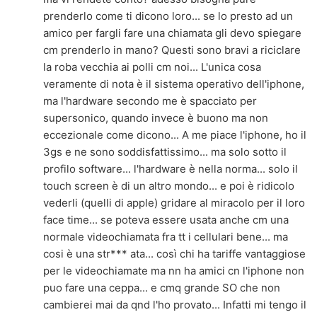
prenderlo come ti dicono loro... se lo presto ad un
amico per fargli fare una chiamata gli devo spiegare
cm prenderlo in mano? Questi sono bravi a riciclare
la roba vecchia ai polli cm noi... L'unica cosa
veramente di nota è il sistema operativo dell'iphone,
ma l'hardware secondo me è spacciato per
supersonico, quando invece è buono ma non
eccezionale come dicono... A me piace l'iphone, ho il
3gs e ne sono soddisfattissimo... ma solo sotto il
profilo software... l'hardware è nella norma... solo il
touch screen è di un altro mondo... e poi è ridicolo
vederli (quelli di apple) gridare al miracolo per il loro
face time... se poteva essere usata anche cm una
normale videochiamata fra tt i cellulari bene... ma
cosi è una str*** ata... così chi ha tariffe vantaggiose
per le videochiamate ma nn ha amici cn l'iphone non
puo fare una ceppa... e cmq grande SO che non
cambierei mai da qnd l'ho provato... Infatti mi tengo il