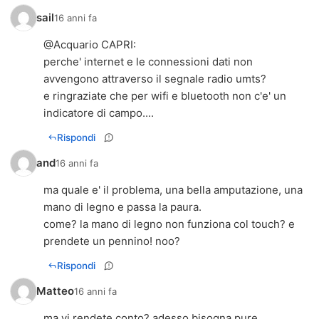
sail
16 anni fa
@
Acquario CAPRI
:
perche' internet e le connessioni dati non
avvengono attraverso il segnale radio umts?
e ringraziate che per wifi e bluetooth non c'e' un
indicatore di campo....
Rispondi
and
16 anni fa
ma quale e' il problema, una bella amputazione, una
mano di legno e passa la paura.
come? la mano di legno non funziona col touch? e
prendete un pennino! noo?
Rispondi
Matteo
16 anni fa
ma vi rendete conto? adesso bisogna pure