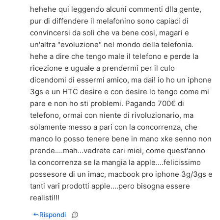
hehehe qui leggendo alcuni commenti dlla gente,
pur di diffendere il melafonino sono capiaci di
convincersi da soli che va bene cosi, magari e
un'altra "evoluzione" nel mondo della telefonia.
hehe a dire che tengo male il telefono e perde la
ricezione e uguale a prendermi per il culo
dicendomi di essermi amico, ma dai! io ho un iphone
3gs e un HTC desire e con desire lo tengo come mi
pare e non ho sti problemi. Pagando 700€ di
telefono, ormai con niente di rivoluzionario, ma
solamente messo a pari con la concorrenza, che
manco lo posso tenere bene in mano xke senno non
prende....mah...vedrete cari miei, come quest'anno
la concorrenza se la mangia la apple....felicissimo
possesore di un imac, macbook pro iphone 3g/3gs e
tanti vari prodotti apple....pero bisogna essere
realisti!!!
Rispondi