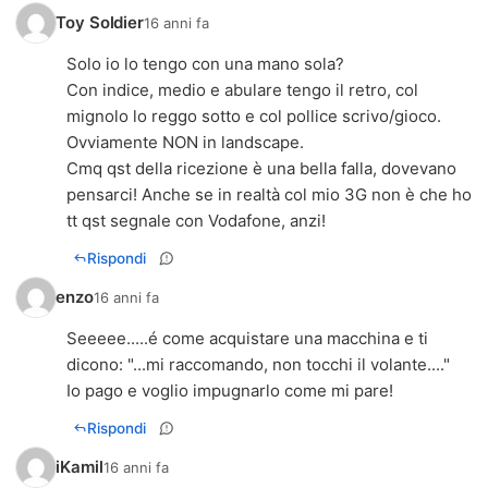
Toy Soldier
16 anni fa
Solo io lo tengo con una mano sola?
Con indice, medio e abulare tengo il retro, col
mignolo lo reggo sotto e col pollice scrivo/gioco.
Ovviamente NON in landscape.
Cmq qst della ricezione è una bella falla, dovevano
pensarci! Anche se in realtà col mio 3G non è che ho
tt qst segnale con Vodafone, anzi!
Rispondi
enzo
16 anni fa
Seeeee.....é come acquistare una macchina e ti
dicono: "...mi raccomando, non tocchi il volante...."
Io pago e voglio impugnarlo come mi pare!
Rispondi
iKamil
16 anni fa