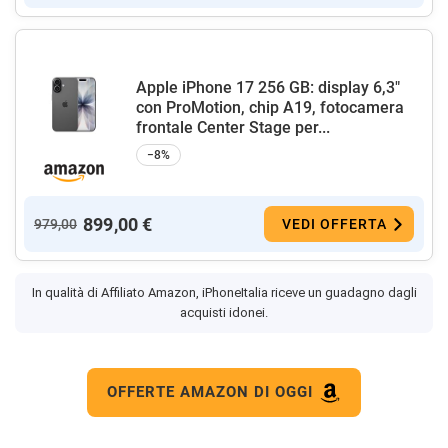
Apple iPhone 17 256 GB: display 6,3"
con ProMotion, chip A19, fotocamera
frontale Center Stage per...
−8%
899,00 €
979,00
VEDI OFFERTA
In qualità di Affiliato Amazon, iPhoneItalia riceve un guadagno dagli
acquisti idonei.
OFFERTE AMAZON DI OGGI