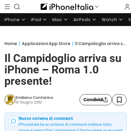
iPhone
iPad
Mac
AirPods
Watch
Home
/
Applicazioni App Store
/
Il Campidoglio arriva su iPhone – Roma 1.0 presente!
Il Campidoglio arriva su
iPhone – Roma 1.0
presente!
Emiliano Contarino
Condividi
10 Giugno 2010
Nuovo sistema di commenti
iPhoneItalia ha un sistema di commenti realtime tutto
nuovo e nativo! Per commentare ti basta creare un account