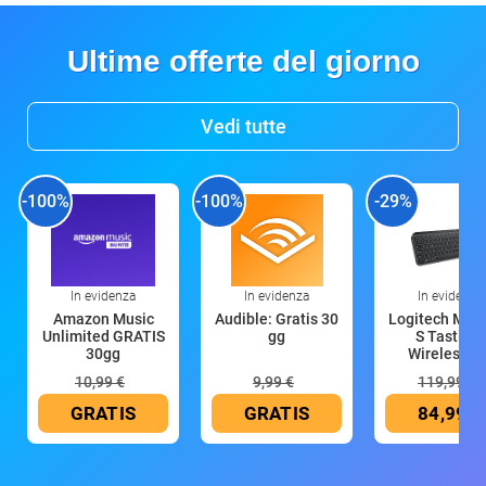
Ultime offerte del giorno
Vedi tutte
-100%
-100%
-29%
In evidenza
In evidenza
In evidenza
Amazon Music
Audible: Gratis 30
Logitech MX 
Unlimited GRATIS
gg
S Tastiera
30gg
Wireless (G
10,99 €
9,99 €
119,99 €
GRATIS
GRATIS
84,99 €