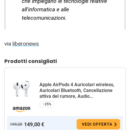
che impiegano le tecnologie relative
all’informatica e alle
telecomunicazioni.
via
liberonews
Prodotti consigliati
Apple AirPods 4 Auricolari wireless,
Auricolari Bluetooth, Cancellazione
attiva del rumore, Audio...
−25%
149,00 €
199,00
VEDI OFFERTA