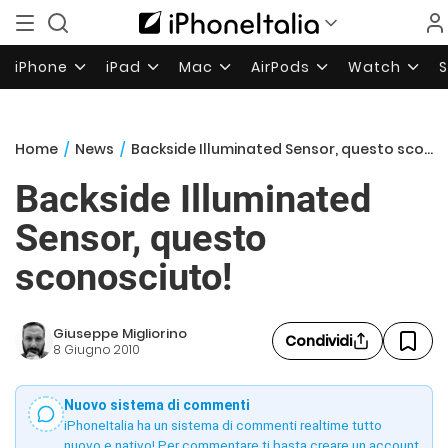
iPhone
iPad
Mac
AirPods
Watch
Home
/
News
/
Backside Illuminated Sensor, questo sconosciuto!
Backside Illuminated
Sensor, questo
sconosciuto!
Giuseppe Migliorino
Condividi
8 Giugno 2010
Nuovo sistema di commenti
iPhoneItalia ha un sistema di commenti realtime tutto
nuovo e nativo! Per commentare ti basta creare un account