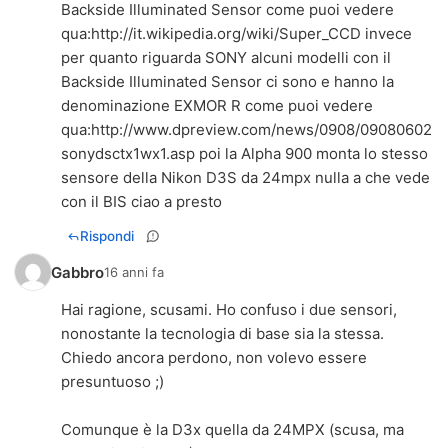
Backside Illuminated Sensor come puoi vedere
qua:
http://it.wikipedia.org/wiki/Super_CCD
invece
per quanto riguarda SONY alcuni modelli con il
Backside Illuminated Sensor ci sono e hanno la
denominazione EXMOR R come puoi vedere
qua:
http://www.dpreview.com/news/0908/09080602
sonydsctx1wx1.asp
poi la Alpha 900 monta lo stesso
sensore della Nikon D3S da 24mpx nulla a che vede
con il BIS ciao a presto
Rispondi
Gabbro
16 anni fa
Hai ragione, scusami. Ho confuso i due sensori,
nonostante la tecnologia di base sia la stessa.
Chiedo ancora perdono, non volevo essere
presuntuoso ;)
Comunque è la D3x quella da 24MPX (scusa, ma