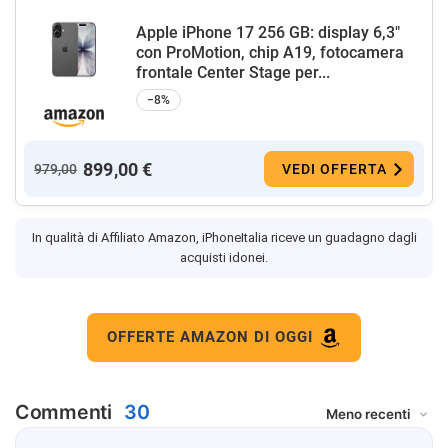
Apple iPhone 17 256 GB: display 6,3"
con ProMotion, chip A19, fotocamera
frontale Center Stage per...
−8%
899,00 €
979,00
VEDI OFFERTA
In qualità di Affiliato Amazon, iPhoneItalia riceve un guadagno dagli
acquisti idonei.
OFFERTE AMAZON DI OGGI
Commenti
30