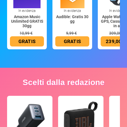
In evidenza
In evidenza
In evidenza
Amazon Music
Audible: Gratis 30
Apple Watch 
Unlimited GRATIS
gg
GPS, Cassa 4
30gg
in all
10,99 €
9,99 €
309,00 €
GRATIS
GRATIS
239,00 €
Scelti dalla redazione