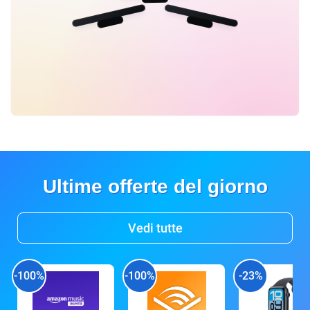
Ultime offerte del giorno
Vedi tutte
-100%
-100%
-23%