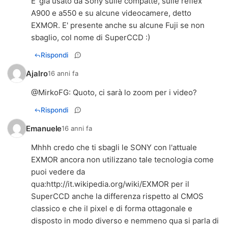
E' già usato da Sony sulle compatte, sulle reflex
A900 e a550 e su alcune videocamere, detto
EXMOR. E' presente anche su alcune Fuji se non
sbaglio, col nome di SuperCCD :)
Rispondi
Ajalro
16 anni fa
@
MirkoFG
: Quoto, ci sarà lo zoom per i video?
Rispondi
Emanuele
16 anni fa
Mhhh credo che ti sbagli le SONY con l'attuale
EXMOR ancora non utilizzano tale tecnologia come
puoi vedere da
qua:
http://it.wikipedia.org/wiki/EXMOR
per il
SuperCCD anche la differenza rispetto al CMOS
classico e che il pixel e di forma ottagonale e
disposto in modo diverso e nemmeno qua si parla di