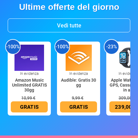
Ultime offerte del giorno
Vedi tutte
-100%
-100%
-23%
In evidenza
In evidenza
In evidenza
Amazon Music
Audible: Gratis 30
Apple Watch 
Unlimited GRATIS
gg
GPS, Cassa 4
30gg
in all
10,99 €
9,99 €
309,00 €
GRATIS
GRATIS
239,00 €