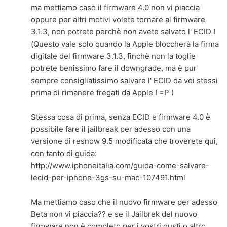
ma mettiamo caso il firmware 4.0 non vi piaccia
oppure per altri motivi volete tornare al firmware
3.1.3, non potrete perchè non avete salvato l' ECID !
(Questo vale solo quando la Apple bloccherà la firma
digitale del firmware 3.1.3, finchè non la toglie
potrete benissimo fare il downgrade, ma è pur
sempre consigliatissimo salvare l' ECID da voi stessi
prima di rimanere fregati da Apple ! =P )
Stessa cosa di prima, senza ECID e firmware 4.0 è
possibile fare il jailbreak per adesso con una
versione di resnow 9.5 modificata che troverete qui,
con tanto di guida:
http://www.iphoneitalia.com/guida-come-salvare-
lecid-per-iphone-3gs-su-mac-107491.html
Ma mettiamo caso che il nuovo firmware per adesso
Beta non vi piaccia?? e se il Jailbrek del nuovo
firmware non è completo per i vostri gusti o altro