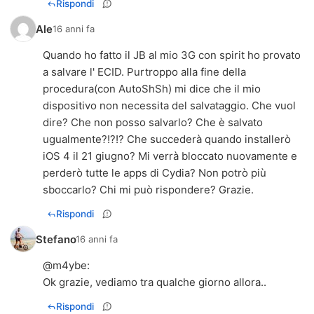
Rispondi
Ale
16 anni fa
Quando ho fatto il JB al mio 3G con spirit ho provato
a salvare l' ECID. Purtroppo alla fine della
procedura(con AutoShSh) mi dice che il mio
dispositivo non necessita del salvataggio. Che vuol
dire? Che non posso salvarlo? Che è salvato
ugualmente?!?!? Che succederà quando installerò
iOS 4 il 21 giugno? Mi verrà bloccato nuovamente e
perderò tutte le apps di Cydia? Non potrò più
sboccarlo? Chi mi può rispondere? Grazie.
Rispondi
Stefano
16 anni fa
@
m4ybe
:
Ok grazie, vediamo tra qualche giorno allora..
Rispondi