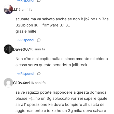
Rispondi
JJ
16 anni fa
scusate ma va salvato anche se non è jb? ho un 3gs
32Gb con su il firmware 3.1.3..
grazie mille!
Rispondi
Dave007
16 anni fa
Non c'ho mai capito nulla e sinceramente mi chiedo
a cosa serva questo benedetto jailbreak...
Rispondi
G10v4nni
16 anni fa
salve ragazzi potete rispondere a questa domanda
please =)...ho un 3g sbloccato vorrrei sapere quale
sarà l' operazione ke dovrò kompierè all uscita dell
aggiornamento e io ke ho un 3g mika devo salvare