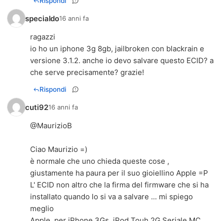
Rispondi
specialdo
16 anni fa
ragazzi
io ho un iphone 3g 8gb, jailbroken con blackrain e
versione 3.1.2. anche io devo salvare questo ECID? a
che serve precisamente? grazie!
Rispondi
cuti92
16 anni fa
@MaurizioB
Ciao Maurizio =)
è normale che uno chieda queste cose ,
giustamente ha paura per il suo gioiellino Apple =P
L' ECID non altro che la firma del firmware che si ha
installato quando lo si va a salvare ... mi spiego
meglio
Apple, per iPhone 3Gs, iPod Touh 2G Seriale MC,