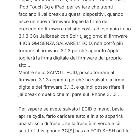
iPod Touch 3g e iPad, per evitare che utenti
facciano il Jailbreak su questi dispositivi, quando
esce un nuovo firmware toglie la firma del
precedente firmware dal sito così.. ad esempio io ho
3.1.3 3Gs Jailbreak con Spirit, aggiorno al firmware
4 iOS GM SENZA SALVARE L' ECID, non potrò più
tornare al firmware 3.1.3 perchè appunto Apple
toglierà la firma digitale del firmware dal proprio
sito...
Mentre se io SALVO L' ECID, posso tornare al
firmware 3.1.3 appunto perchè ho salvato la firma
digitale del firmware 3.1.3, e quindi posso rifare il
jailbreak o quello che mi pare sul iPhone 3.1.3 ...
Per sapere se avete salvato l ECID o meno, basta
aprire cydia, farlo caricare tutto e in alto apparirà
una striscia di frase... se la frase è in verde e cè
scritto " this iphone 3G[S] has an ECID SHSH on file"