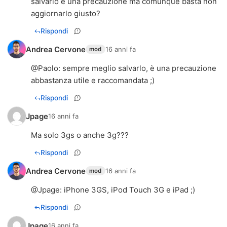
salvarlo è una precauzione ma comunque basta non
aggiornarlo giusto?
Rispondi
Andrea Cervone
16 anni fa
mod
@
Paolo
: sempre meglio salvarlo, è una precauzione
abbastanza utile e raccomandata ;)
Rispondi
Jpage
16 anni fa
Ma solo 3gs o anche 3g???
Rispondi
Andrea Cervone
16 anni fa
mod
@
Jpage
: iPhone 3GS, iPod Touch 3G e iPad ;)
Rispondi
Jpage
16 anni fa