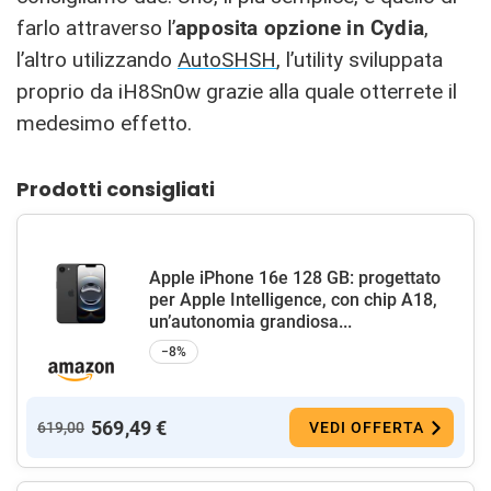
farlo attraverso l’
apposita opzione in Cydia
,
l’altro utilizzando
AutoSHSH
, l’utility sviluppata
proprio da iH8Sn0w grazie alla quale otterrete il
medesimo effetto.
Prodotti consigliati
Apple iPhone 16e 128 GB: progettato
per Apple Intelligence, con chip A18,
un’autonomia grandiosa...
−8%
569,49 €
619,00
VEDI OFFERTA