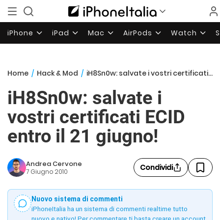
iPhone
iPad
Mac
AirPods
Watch
Home
/
Hack & Mod
/
iH8Sn0w: salvate i vostri certificati ECID entro il 21 giugno!
iH8Sn0w: salvate i
vostri certificati ECID
entro il 21 giugno!
Andrea Cervone
Condividi
7 Giugno 2010
Nuovo sistema di commenti
iPhoneItalia ha un sistema di commenti realtime tutto
nuovo e nativo! Per commentare ti basta creare un account