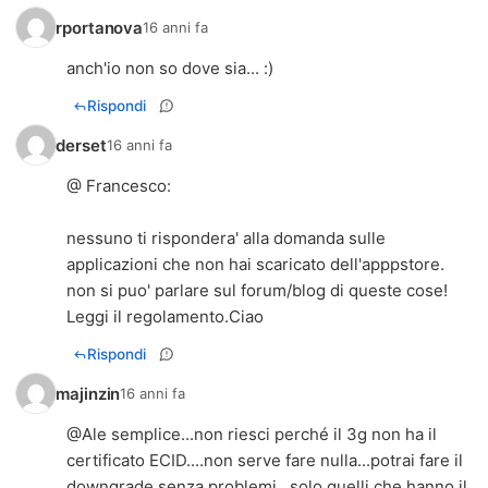
rportanova
16 anni fa
anch'io non so dove sia... :)
Rispondi
derset
16 anni fa
@ Francesco:
nessuno ti rispondera' alla domanda sulle
applicazioni che non hai scaricato dell'apppstore.
non si puo' parlare sul forum/blog di queste cose!
Leggi il regolamento.Ciao
Rispondi
majinzin
16 anni fa
@Ale semplice...non riesci perché il 3g non ha il
certificato ECID....non serve fare nulla...potrai fare il
downgrade senza problemi...solo quelli che hanno il