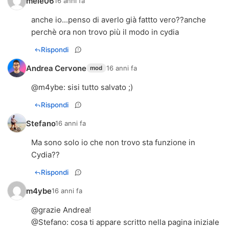
mele06
16 anni fa
anche io...penso di averlo già fattto vero??anche
perchè ora non trovo più il modo in cydia
Rispondi
Andrea Cervone
16 anni fa
mod
@
m4ybe
: sisi tutto salvato ;)
Rispondi
Stefano
16 anni fa
Ma sono solo io che non trovo sta funzione in
Cydia??
Rispondi
m4ybe
16 anni fa
@grazie Andrea!
@Stefano: cosa ti appare scritto nella pagina iniziale