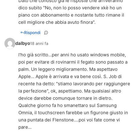
Dato che conosco già le risposte che arriveranno
dico subito "No, non lo posso vendere xkè ho un
piano con abbonamento e nostante tutto rimane il
cell migliore che abbia avuto finora".
Rispondi
dalbyo
18 anni fa
l'ho già scritto...per anni ho usato windows mobile,
poi per evitare di rovinarmi il fegato sono passato a
palm. Un leggero miglioramento. Ma aspettavo
Apple... Apple è arrivata e va bene così. S. Job di
recente ha detto: "stiamo lavorando per raggiungere
la perfezione", ok, aspettiamo. Ma qualsiasi altro
device darebbe comunque tornare in dietro.
Qualche giorno fa ho smanettaro sul Samsung
Omnia, il touchscreen farebbe un figurone giusto in
una puntata dei Flenstone....poi voi fate come vi
pare...