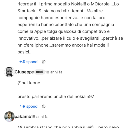
ricordarti il primo modello Nokia!!! o MOtorola....Lo
Star tack...Si siamo ad altri tempi...Ma altre
compagnie hanno esperienza...e con la loro
esperienza hanno aspettato che una compagnia
come la Apple tolga qualcosa di competitivo e
innovativo...per alzare il culo e svegliarsi...perchè se
nn c'era iphone...saremmo ancora hai modelli
basici...
Rispondi
Giuseppe
18 anni fa
mod
@bel leone
presto parleremo anche del nokia n97
Rispondi
pakamb
18 anni fa
Mi sembra strano che non abbia il wifi... però devo