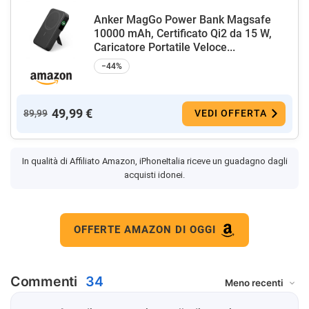
Anker MagGo Power Bank Magsafe
10000 mAh, Certificato Qi2 da 15 W,
Caricatore Portatile Veloce...
−44%
49,99 €
89,99
VEDI OFFERTA
In qualità di Affiliato Amazon, iPhoneItalia riceve un guadagno dagli
acquisti idonei.
OFFERTE AMAZON DI OGGI
Commenti
34