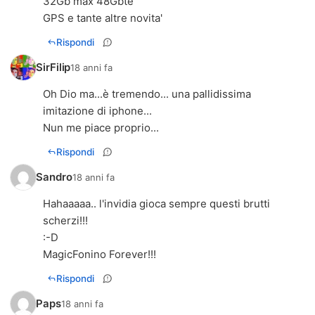
32Gb max 48Gbte
GPS e tante altre novita'
Rispondi
SirFilip
18 anni fa
Oh Dio ma...è tremendo... una pallidissima
imitazione di iphone...
Nun me piace proprio...
Rispondi
Sandro
18 anni fa
Hahaaaaa.. l'invidia gioca sempre questi brutti
scherzi!!!
:-D
MagicFonino Forever!!!
Rispondi
Paps
18 anni fa