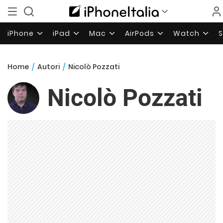
iPhone
iPad
Mac
AirPods
Watch
Home
/
Autori
/
Nicolò Pozzati
Nicolò Pozzati