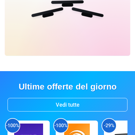
Ultime offerte del giorno
Vedi tutte
-100%
-100%
-29%