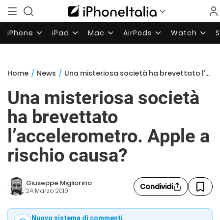
iPhone
iPad
Mac
AirPods
Watch
Home
/
News
/
Una misteriosa società ha brevettato l’accelerometro. Apple a rischio causa?
Una misteriosa società
ha brevettato
l’accelerometro. Apple a
rischio causa?
Giuseppe Migliorino
Condividi
24 Marzo 2010
Nuovo sistema di commenti