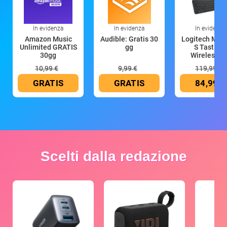
In evidenza
In evidenza
In evidenza
Amazon Music
Audible: Gratis 30
Logitech MX 
Unlimited GRATIS
gg
S Tastiera
30gg
Wireless (G
10,99 €
9,99 €
119,99 €
GRATIS
GRATIS
84,99 €
Scelti dalla redazione