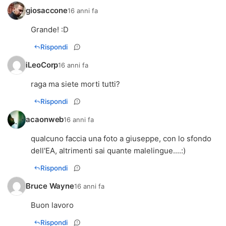
giosaccone
16 anni fa
Grande! :D
Rispondi
iLeoCorp
16 anni fa
raga ma siete morti tutti?
Rispondi
acaonweb
16 anni fa
qualcuno faccia una foto a giuseppe, con lo sfondo
dell'EA, altrimenti sai quante malelingue....:)
Rispondi
Bruce Wayne
16 anni fa
Buon lavoro
Rispondi