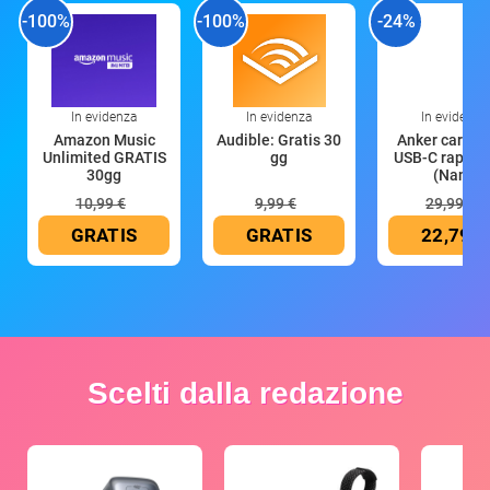
-100%
-100%
-24%
In evidenza
In evidenza
In evidenza
Amazon Music
Audible: Gratis 30
Anker caricat
Unlimited GRATIS
gg
USB-C rapido
30gg
(Nano
10,99 €
9,99 €
29,99 €
GRATIS
GRATIS
22,79 €
Scelti dalla redazione