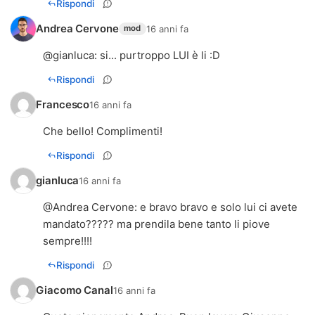
Rispondi
Andrea Cervone
16 anni fa
mod
@
gianluca
: si... purtroppo LUI è li :D
Rispondi
Francesco
16 anni fa
Che bello! Complimenti!
Rispondi
gianluca
16 anni fa
@
Andrea Cervone
: e bravo bravo e solo lui ci avete
mandato????? ma prendila bene tanto li piove
sempre!!!!
Rispondi
Giacomo Canal
16 anni fa