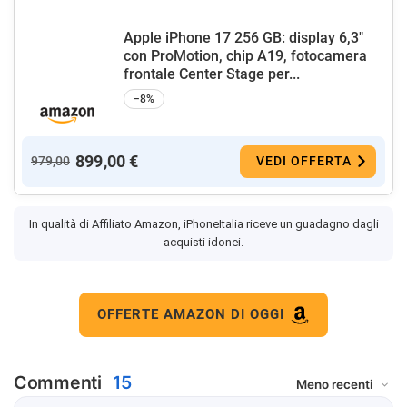
Apple iPhone 17 256 GB: display 6,3"
con ProMotion, chip A19, fotocamera
frontale Center Stage per...
−8%
899,00 €
979,00
VEDI OFFERTA
In qualità di Affiliato Amazon, iPhoneItalia riceve un guadagno dagli
acquisti idonei.
OFFERTE AMAZON DI OGGI
Commenti
15