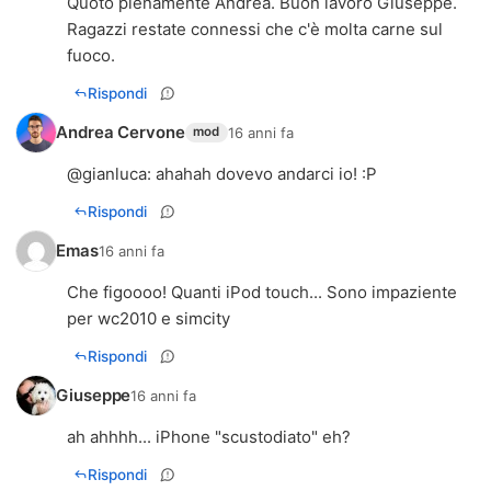
Quoto pienamente Andrea. Buon lavoro Giuseppe.
Ragazzi restate connessi che c'è molta carne sul
fuoco.
Rispondi
Andrea Cervone
16 anni fa
mod
@
gianluca
: ahahah dovevo andarci io! :P
Rispondi
Emas
16 anni fa
Che figoooo! Quanti iPod touch... Sono impaziente
per wc2010 e simcity
Rispondi
Giuseppe
16 anni fa
ah ahhhh... iPhone "scustodiato" eh?
Rispondi