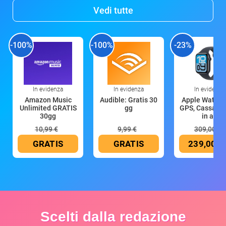
Vedi tutte
-100%
-100%
-23%
In evidenza
In evidenza
In evidenza
Amazon Music
Audible: Gratis 30
Apple Watch 
Unlimited GRATIS
gg
GPS, Cassa 4
30gg
in all
10,99 €
9,99 €
309,00 €
GRATIS
GRATIS
239,00 €
Scelti dalla redazione