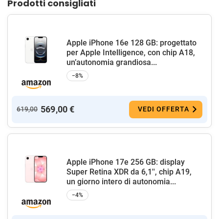
Prodotti consigliati
Apple iPhone 16e 128 GB: progettato
per Apple Intelligence, con chip A18,
un’autonomia grandiosa...
−8%
569,00 €
619,00
VEDI OFFERTA
Apple iPhone 17e 256 GB: display
Super Retina XDR da 6,1'', chip A19,
un giorno intero di autonomia...
−4%