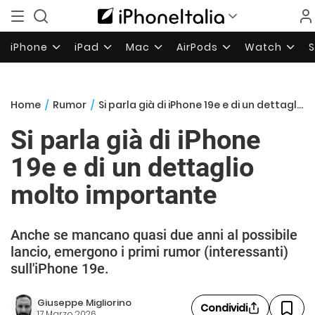
iPhone
iPad
Mac
AirPods
Watch
Home
/
Rumor
/
Si parla già di iPhone 19e e di un dettaglio molto importante
Si parla già di iPhone
19e e di un dettaglio
molto importante
Anche se mancano quasi due anni al possibile
lancio, emergono i primi rumor (interessanti)
sull'iPhone 19e.
Giuseppe Migliorino
Condividi
17 Marzo 2026