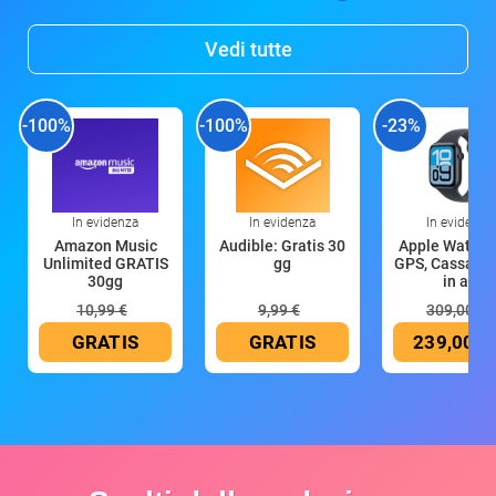
Vedi tutte
-100%
-100%
-23%
In evidenza
In evidenza
In evidenza
Amazon Music
Audible: Gratis 30
Apple Watch 
Unlimited GRATIS
gg
GPS, Cassa 4
30gg
in all
10,99 €
9,99 €
309,00 €
GRATIS
GRATIS
239,00 €