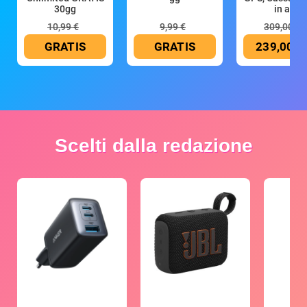
30gg
in all
10,99 €
9,99 €
309,00 €
GRATIS
GRATIS
239,00 €
Scelti dalla redazione