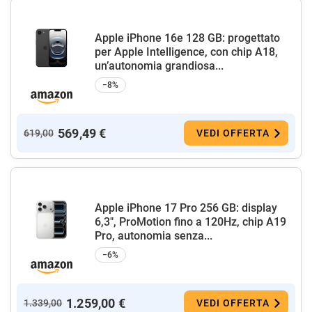
Apple iPhone 16e 128 GB: progettato
per Apple Intelligence, con chip A18,
un’autonomia grandiosa...
−8%
569,49 €
619,00
VEDI OFFERTA
Apple iPhone 17 Pro 256 GB: display
6,3", ProMotion fino a 120Hz, chip A19
Pro, autonomia senza...
−6%
1.259,00 €
1.339,00
VEDI OFFERTA