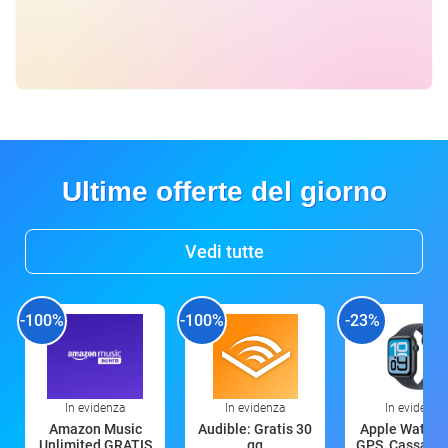
Ultime offerte del giorno
Vedi tutte
-100%
-100%
-23%
In evidenza
In evidenza
In evidenza
Amazon Music
Audible: Gratis 30
Apple Watch 
Unlimited GRATIS
gg
GPS, Cassa 4