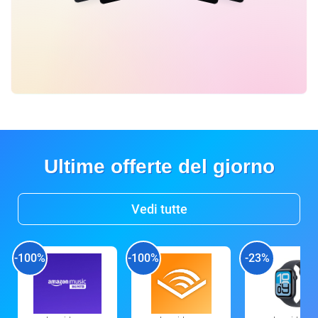
Ultime offerte del giorno
Vedi tutte
-100%
-100%
-23%