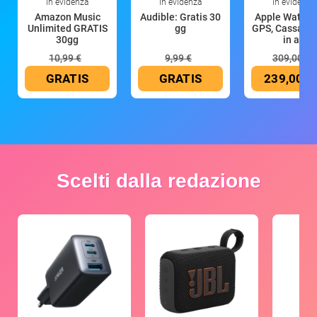
In evidenza
In evidenza
In evidenza
Amazon Music
Audible: Gratis 30
Apple Watch 
Unlimited GRATIS
gg
GPS, Cassa 4
30gg
in all
10,99 €
9,99 €
309,00 €
GRATIS
GRATIS
239,00 €
Scelti dalla redazione