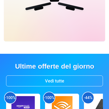
Ultime offerte del giorno
Vedi tutte
-100%
-100%
-44%