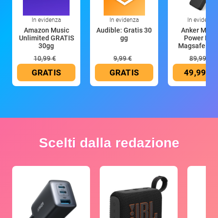
In evidenza
In evidenza
In evidenza
Amazon Music
Audible: Gratis 30
Anker Mag
Unlimited GRATIS
gg
Power Ban
30gg
Magsafe 10
mAh
10,99 €
9,99 €
89,99 €
GRATIS
GRATIS
49,99 €
Scelti dalla redazione