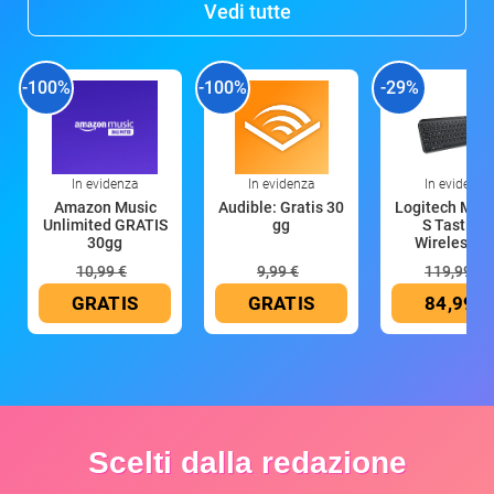
Vedi tutte
-100%
-100%
-29%
In evidenza
In evidenza
In evidenza
Amazon Music
Audible: Gratis 30
Logitech MX 
Unlimited GRATIS
gg
S Tastiera
30gg
Wireless (G
10,99 €
9,99 €
119,99 €
GRATIS
GRATIS
84,99 €
Scelti dalla redazione