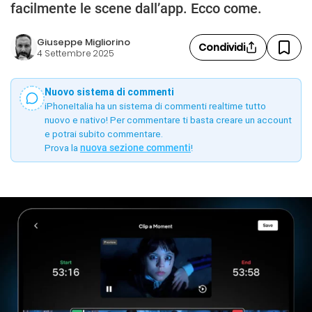
facilmente le scene dall’app. Ecco come.
Giuseppe Migliorino
Condividi
4 Settembre 2025
Nuovo sistema di commenti
iPhoneItalia ha un sistema di commenti realtime tutto
nuovo e nativo! Per commentare ti basta creare un account
e potrai subito commentare.
Prova la
nuova sezione commenti
!