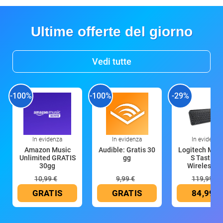
Ultime offerte del giorno
Vedi tutte
-100%
-100%
-29%
In evidenza
In evidenza
In evidenza
Amazon Music
Audible: Gratis 30
Logitech MX 
Unlimited GRATIS
gg
S Tastiera
30gg
Wireless (G
10,99 €
9,99 €
119,99 €
GRATIS
GRATIS
84,99 €