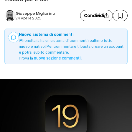
Giuseppe Migliorino
Condividi
24 Aprile 2025
Nuovo sistema di commenti
iPhoneItalia ha un sistema di commenti realtime tutto
nuovo e nativo! Per commentare ti basta creare un account
e potrai subito commentare.
Prova la
nuova sezione commenti
!