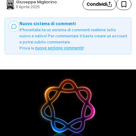
Giuseppe Migliorino
Condividi
11 Aprile 2025
Nuovo sistema di commenti
iPhoneItalia ha un sistema di commenti realtime tutto
nuovo e nativo! Per commentare ti basta creare un account
e potrai subito commentare.
Prova la
nuova sezione commenti
!