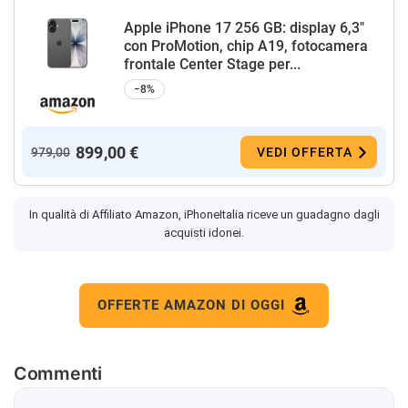
Apple iPhone 17 256 GB: display 6,3"
con ProMotion, chip A19, fotocamera
frontale Center Stage per...
−8%
899,00 €
979,00
VEDI OFFERTA
In qualità di Affiliato Amazon, iPhoneItalia riceve un guadagno dagli
acquisti idonei.
OFFERTE AMAZON DI OGGI
Commenti