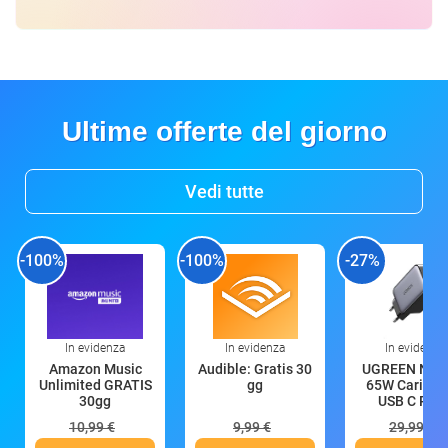
Ultime offerte del giorno
Vedi tutte
-100%
-100%
-27%
In evidenza
In evidenza
In evidenza
Amazon Music
Audible: Gratis 30
UGREEN Nex
Unlimited GRATIS
gg
65W Caricat
30gg
USB C Rica
10,99 €
9,99 €
29,99 €