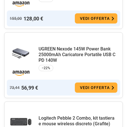
128,00 €
155,00
VEDI OFFERTA
UGREEN Nexode 145W Power Bank
25000mAh Caricatore Portatile USB C
PD 140W
−22%
56,99 €
73,44
VEDI OFFERTA
Logitech Pebble 2 Combo, kit tastiera
e mouse wireless discreto (Grafite)