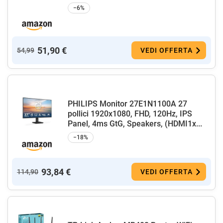
−6%
51,90 €
54,99
VEDI OFFERTA
PHILIPS Monitor 27E1N1100A 27
pollici 1920x1080, FHD, 120Hz, IPS
Panel, 4ms GtG, Speakers, (HDMI1x...
−18%
93,84 €
114,90
VEDI OFFERTA