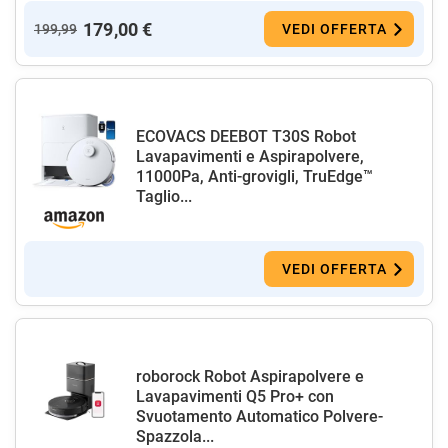
179,00 €
199,99
VEDI OFFERTA
ECOVACS DEEBOT T30S Robot
Lavapavimenti e Aspirapolvere,
11000Pa, Anti-grovigli, TruEdge™
Taglio...
VEDI OFFERTA
roborock Robot Aspirapolvere e
Lavapavimenti Q5 Pro+ con
Svuotamento Automatico Polvere-
Spazzola...