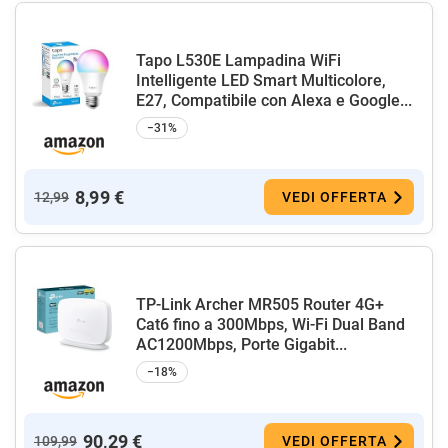
Tapo L530E Lampadina WiFi
Intelligente LED Smart Multicolore,
E27, Compatibile con Alexa e Google...
−31%
8,99 €
12,99
VEDI OFFERTA
TP-Link Archer MR505 Router 4G+
Cat6 fino a 300Mbps, Wi-Fi Dual Band
AC1200Mbps, Porte Gigabit...
−18%
90,29 €
109,99
VEDI OFFERTA