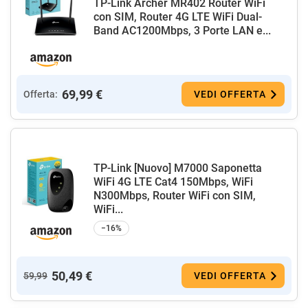
TP-Link Archer MR402 Router WiFi
con SIM, Router 4G LTE WiFi Dual-
Band AC1200Mbps, 3 Porte LAN e...
69,99 €
Offerta:
VEDI OFFERTA
TP-Link [Nuovo] M7000 Saponetta
WiFi 4G LTE Cat4 150Mbps, WiFi
N300Mbps, Router WiFi con SIM,
WiFi...
−16%
50,49 €
59,99
VEDI OFFERTA