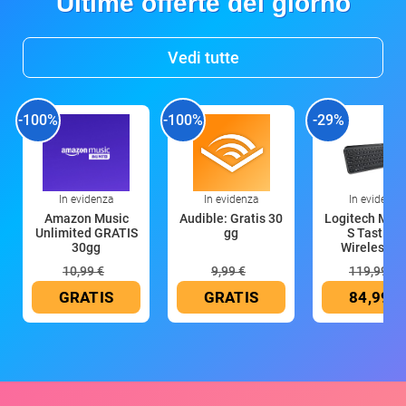
Ultime offerte del giorno
Vedi tutte
-100%
-100%
-29%
In evidenza
In evidenza
In evidenza
Amazon Music
Audible: Gratis 30
Logitech MX 
Unlimited GRATIS
gg
S Tastiera
30gg
Wireless (G
10,99 €
9,99 €
119,99 €
GRATIS
GRATIS
84,99 €