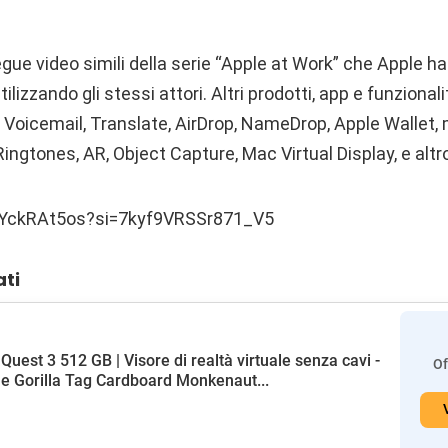
gue video simili della serie “Apple at Work” che Apple ha
ilizzando gli stessi attori. Altri prodotti, app e funzionali
 Voicemail, Translate, AirDrop, NameDrop, Apple Wallet,
ingtones, AR, Object Capture, Mac Virtual Display, e altr
SbYckRAt5os?si=7kyf9VRSSr871_V5
ati
Quest 3 512 GB | Visore di realtà virtuale senza cavi -
Of
e Gorilla Tag Cardboard Monkenaut...