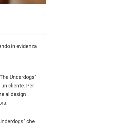
endo in evidenza
n “The Underdogs”
 un cliente. Per
he al design
ora.
e Underdogs” che