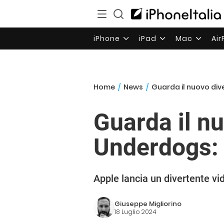
iPhone
iPad
Mac
Ai
Home
/
News
/
Guarda il nuovo div
Guarda il n
Underdogs:
Apple lancia un divertente vide
Giuseppe Migliorino
18 Luglio 2024