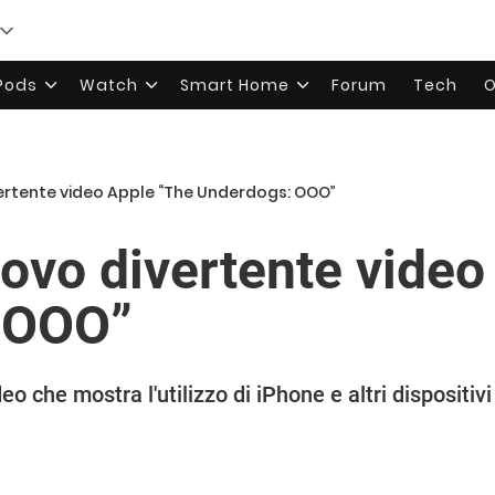
rPods
Watch
Smart Home
Forum
Tech
O
ertente video Apple “The Underdogs: OOO”
uovo divertente video
 OOO”
o che mostra l'utilizzo di iPhone e altri dispositivi