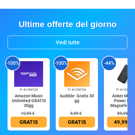
Ultime offerte del giorno
Vedi tutte
-100%
-100%
-44%
In evidenza
In evidenza
In evidenza
Amazon Music
Audible: Gratis 30
Anker Mag
Unlimited GRATIS
gg
Power Ban
30gg
Magsafe 10
mAh
10,99 €
9,99 €
89,99 €
GRATIS
GRATIS
49,99 €