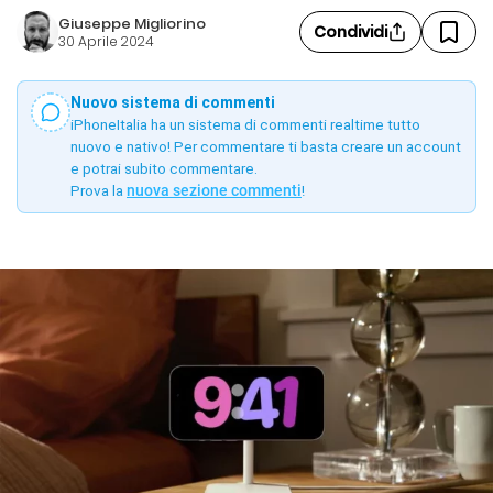
Giuseppe Migliorino
Condividi
30 Aprile 2024
Nuovo sistema di commenti
iPhoneItalia ha un sistema di commenti realtime tutto
nuovo e nativo! Per commentare ti basta creare un account
e potrai subito commentare.
Prova la
nuova sezione commenti
!