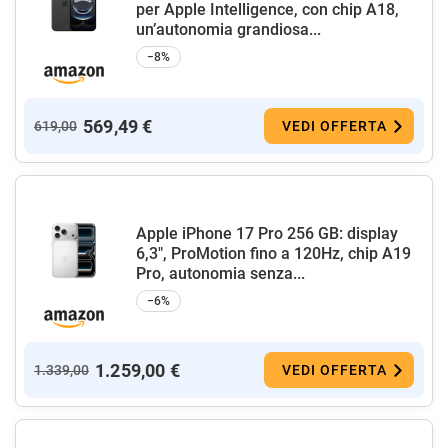
per Apple Intelligence, con chip A18,
un’autonomia grandiosa...
−8%
569,49 €
619,00
VEDI OFFERTA
Apple iPhone 17 Pro 256 GB: display
6,3", ProMotion fino a 120Hz, chip A19
Pro, autonomia senza...
−6%
1.259,00 €
1.339,00
VEDI OFFERTA