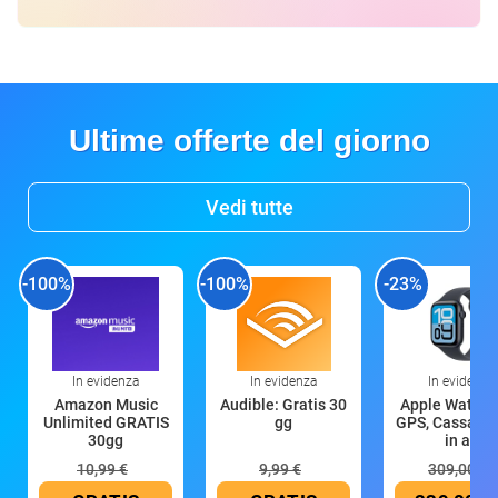
Ultime offerte del giorno
Vedi tutte
-100%
-100%
-23%
In evidenza
In evidenza
In evidenza
Amazon Music
Audible: Gratis 30
Apple Watch 
Unlimited GRATIS
gg
GPS, Cassa 4
30gg
in all
10,99 €
9,99 €
309,00 €