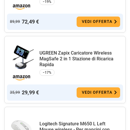
−19%
72,49 €
89,99
VEDI OFFERTA
UGREEN Zapix Caricatore Wireless
MagSafe 2 in 1 Stazione di Ricarica
Rapida
−17%
29,99 €
35,99
VEDI OFFERTA
Logitech Signature M650 L Left
Mouse wireless - Per mancini con