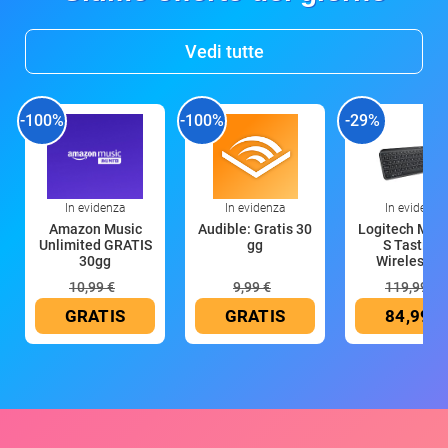
Vedi tutte
-100%
-100%
-29%
In evidenza
In evidenza
In evidenza
Amazon Music
Audible: Gratis 30
Logitech MX 
Unlimited GRATIS
gg
S Tastiera
30gg
Wireless (G
10,99 €
9,99 €
119,99 €
GRATIS
GRATIS
84,99 €