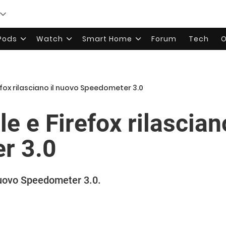
rPods
Watch
Smart Home
Forum
Tech
O
efox rilasciano il nuovo Speedometer 3.0
e e Firefox rilascian
r 3.0
nuovo Speedometer 3.0.