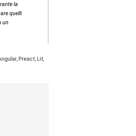
rante la
are quelli
a un
gular, Preact, Lit,