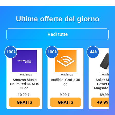
Ultime offerte del giorno
Vedi tutte
-100%
-100%
-44%
In evidenza
In evidenza
In evidenza
Amazon Music
Audible: Gratis 30
Anker Mag
Unlimited GRATIS
gg
Power Ban
30gg
Magsafe 10
mAh
10,99 €
9,99 €
89,99 €
GRATIS
GRATIS
49,99 €