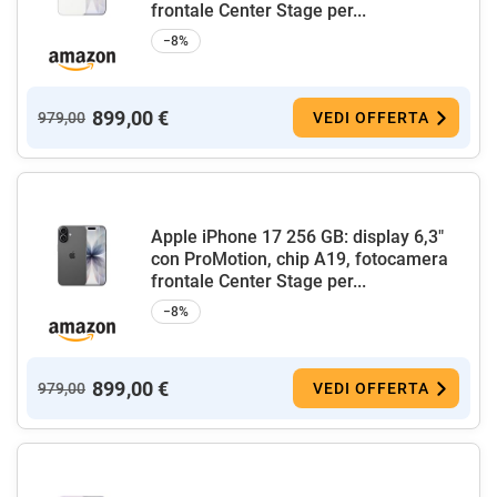
frontale Center Stage per...
−8%
899,00 €
979,00
VEDI OFFERTA
Apple iPhone 17 256 GB: display 6,3"
con ProMotion, chip A19, fotocamera
frontale Center Stage per...
−8%
899,00 €
979,00
VEDI OFFERTA