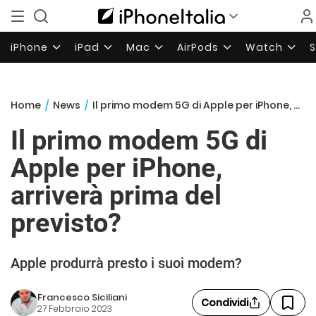
iPhone
iPad
Mac
AirPods
Watch
Home
/
News
/
Il primo modem 5G di Apple per iPhone, arriverà prima del previsto?
Il primo modem 5G di
Apple per iPhone,
arriverà prima del
previsto?
Apple produrrà presto i suoi modem?
Francesco Siciliani
Condividi
27 Febbraio 2023