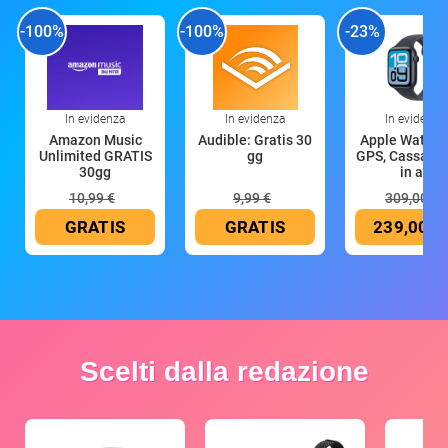
-100%
-100%
-23%
In evidenza
In evidenza
In evidenza
Amazon Music
Audible: Gratis 30
Apple Watch 
Unlimited GRATIS
gg
GPS, Cassa 4
30gg
in all
10,99 €
9,99 €
309,00 €
GRATIS
GRATIS
239,00 €
Scelti dalla redazione