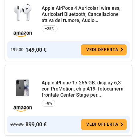
Apple AirPods 4 Auricolari wireless,
Auricolari Bluetooth, Cancellazione
attiva del rumore, Audio...
−25%
149,00 €
199,00
VEDI OFFERTA
Apple iPhone 17 256 GB: display 6,3"
con ProMotion, chip A19, fotocamera
frontale Center Stage per...
−8%
899,00 €
979,00
VEDI OFFERTA