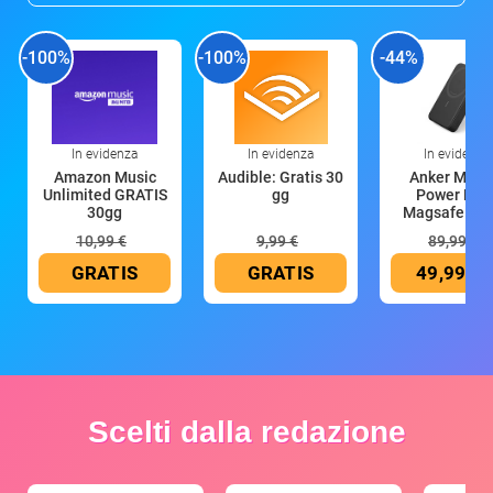
-100%
-100%
-44%
In evidenza
In evidenza
In evidenza
Amazon Music
Audible: Gratis 30
Anker Mag
Unlimited GRATIS
gg
Power Ban
30gg
Magsafe 10
mAh
10,99 €
9,99 €
89,99 €
GRATIS
GRATIS
49,99 €
Scelti dalla redazione