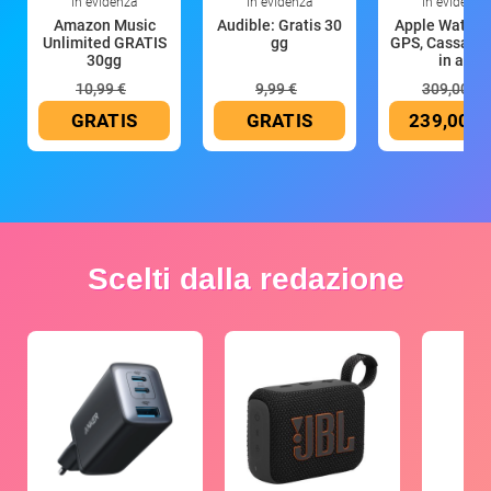
In evidenza
In evidenza
In evidenza
Amazon Music
Audible: Gratis 30
Apple Watch 
Unlimited GRATIS
gg
GPS, Cassa 4
30gg
in all
10,99 €
9,99 €
309,00 €
GRATIS
GRATIS
239,00 €
Scelti dalla redazione