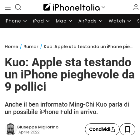
iPhone
iPad
Mac
AirPods
Watch
Home
/
Rumor
/
Kuo: Apple sta testando un iPhone pieghevole da 9 pollici
Kuo: Apple sta testando
un iPhone pieghevole da
9 pollici
Anche il ben informato Ming-Chi Kuo parla di
un possibile iPhone Fold in arrivo.
Giuseppe Migliorino
Condividi
1 Aprile 2022