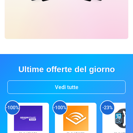
Ultime offerte del giorno
Vedi tutte
-100%
-100%
-23%