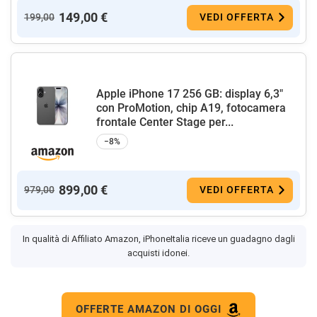
149,00 €
199,00
VEDI OFFERTA
Apple iPhone 17 256 GB: display 6,3"
con ProMotion, chip A19, fotocamera
frontale Center Stage per...
−8%
899,00 €
979,00
VEDI OFFERTA
In qualità di Affiliato Amazon, iPhoneItalia riceve un guadagno dagli
acquisti idonei.
OFFERTE AMAZON DI OGGI