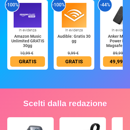
-100%
-100%
-44%
In evidenza
In evidenza
In evidenza
Amazon Music
Audible: Gratis 30
Anker Mag
Unlimited GRATIS
gg
Power Ban
30gg
Magsafe 10
mAh
10,99 €
9,99 €
89,99 €
GRATIS
GRATIS
49,99 €
Scelti dalla redazione