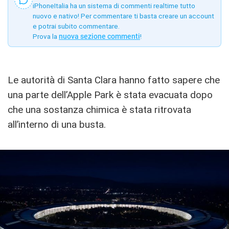
iPhoneItalia ha un sistema di commenti realtime tutto
nuovo e nativo! Per commentare ti basta creare un account
e potrai subito commentare.
Prova la
nuova sezione commenti
!
Le autorità di Santa Clara hanno fatto sapere che
una parte dell’Apple Park è stata evacuata dopo
che una sostanza chimica è stata ritrovata
all’interno di una busta.