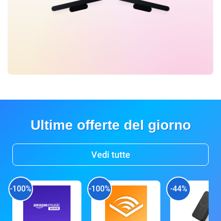
Ultime offerte del giorno
Vedi tutte
-100%
-100%
-44%