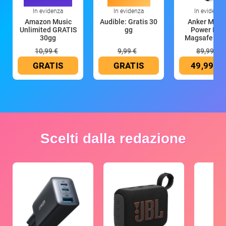
In evidenza
In evidenza
In evidenza
Amazon Music
Audible: Gratis 30
Anker Mag
Unlimited GRATIS
gg
Power Ban
30gg
Magsafe 10
mAh
10,99 €
9,99 €
89,99 €
GRATIS
GRATIS
49,99 €
Scelti dalla redazione