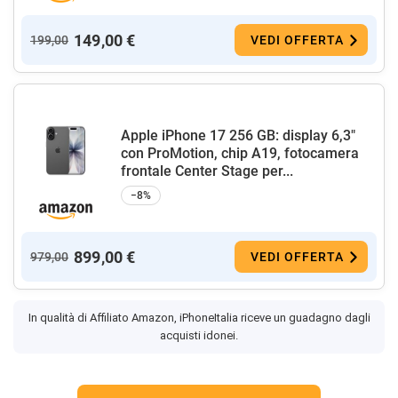
149,00 €
199,00
VEDI OFFERTA
Apple iPhone 17 256 GB: display 6,3"
con ProMotion, chip A19, fotocamera
frontale Center Stage per...
−8%
899,00 €
979,00
VEDI OFFERTA
In qualità di Affiliato Amazon, iPhoneItalia riceve un guadagno dagli
acquisti idonei.