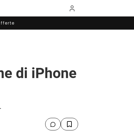
fferte
ne di iPhone
.