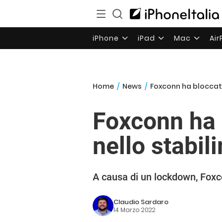
iPhone
iPad
Mac
Ai
Home
/
News
/
Foxconn ha bloccato
Foxconn ha 
nello stabi
A causa di un lockdown, Foxco
Claudio Sardaro
14 Marzo 2022