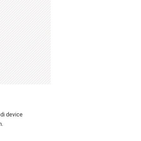
di device
n.