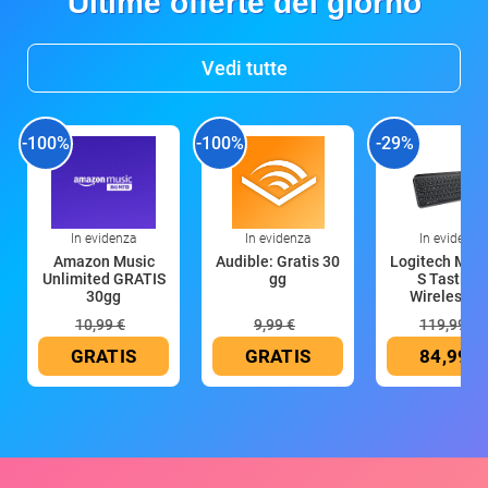
Ultime offerte del giorno
Vedi tutte
-100%
-100%
-29%
In evidenza
In evidenza
In evidenza
Amazon Music
Audible: Gratis 30
Logitech MX 
Unlimited GRATIS
gg
S Tastiera
30gg
Wireless (G
10,99 €
9,99 €
119,99 €
GRATIS
GRATIS
84,99 €