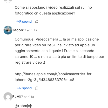
Come si spostano i video realizzati sul rullino
fotogratico cn questa applicazione?
Rispondi
Jacob
17 anni fa
Comunque iVideocamera ... la prima applicazione
per girare vdeo su 2e3G ha inviato ad Apple un
aggiornamento con il quale i Frame al secondo
saranno 10 ... e non ci sarà piu un limite di tempo per
registrare video :)
http://itunes.apple.com/it/app/icamcorder-for-
iphone-2g-3g/id348638379?mt=8
Rispondi
FLM
17 anni fa
@
rnhmjoj
: