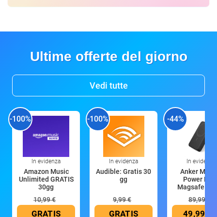
Ultime offerte del giorno
Vedi tutte
-100%
-100%
-44%
In evidenza
In evidenza
In evidenza
Amazon Music
Audible: Gratis 30
Anker Mag
Unlimited GRATIS
gg
Power Ban
30gg
Magsafe 10
mAh
10,99 €
9,99 €
89,99 €
GRATIS
GRATIS
49,99 €