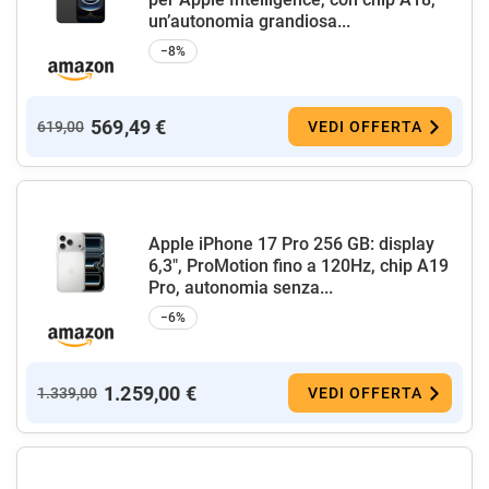
un’autonomia grandiosa...
−8%
569,49 €
619,00
VEDI OFFERTA
Apple iPhone 17 Pro 256 GB: display
6,3", ProMotion fino a 120Hz, chip A19
Pro, autonomia senza...
−6%
1.259,00 €
1.339,00
VEDI OFFERTA