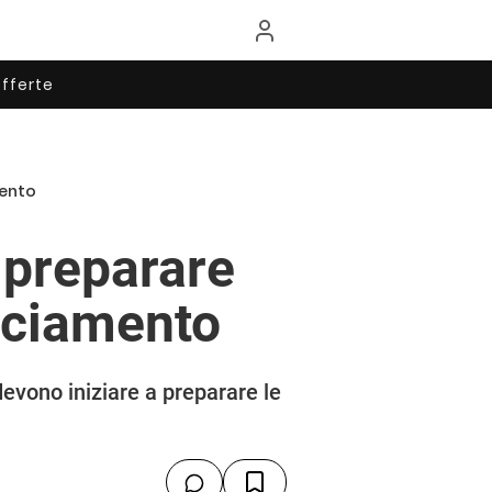
fferte
mento
i preparare
acciamento
evono iniziare a preparare le