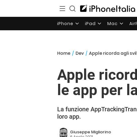
iPhone
iPad
Mac
Ai
Home
/
Dev
/
Apple ricorda agli sv
Apple ricord
le app per l
La funzione AppTrackingTransp
loro app.
Giuseppe Migliorino
6 Aprile 2021