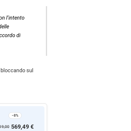
on l’intento
delle
Accordo di
a bloccando sul
−8%
569,49 €
19,00