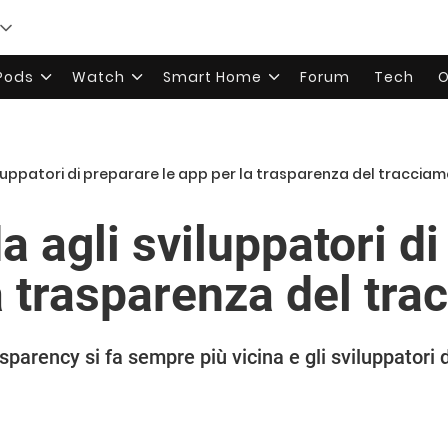
rPods
Watch
Smart Home
Forum
Tech
O
iluppatori di preparare le app per la trasparenza del traccia
a agli sviluppatori d
a trasparenza del tr
arency si fa sempre più vicina e gli sviluppatori d