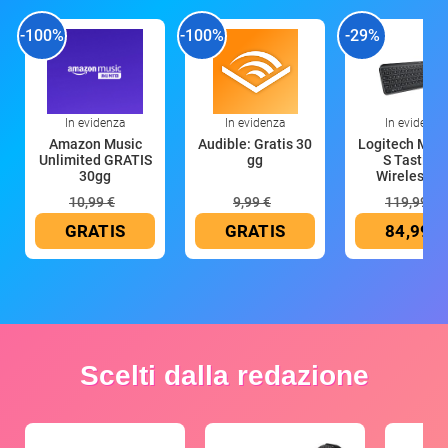
-100%
-100%
-29%
In evidenza
In evidenza
In evidenza
Amazon Music
Audible: Gratis 30
Logitech MX 
Unlimited GRATIS
gg
S Tastiera
30gg
Wireless (G
10,99 €
9,99 €
119,99 €
GRATIS
GRATIS
84,99 €
Scelti dalla redazione