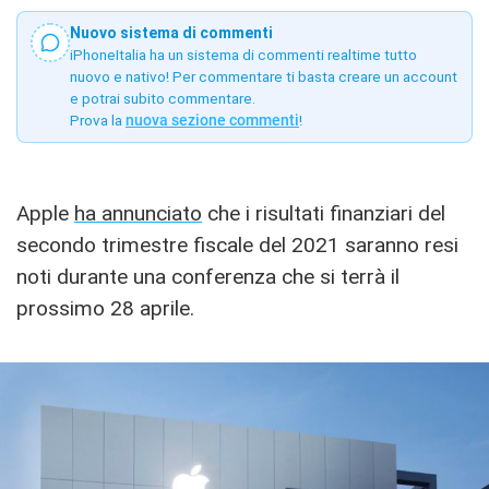
Nuovo sistema di commenti
iPhoneItalia ha un sistema di commenti realtime tutto
nuovo e nativo! Per commentare ti basta creare un account
e potrai subito commentare.
Prova la
nuova sezione commenti
!
Apple
ha annunciato
che i risultati finanziari del
secondo trimestre fiscale del 2021 saranno resi
noti durante una conferenza che si terrà il
prossimo 28 aprile.