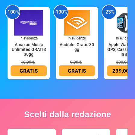
-100%
-100%
-23%
In evidenza
In evidenza
In evidenza
Amazon Music
Audible: Gratis 30
Apple Watch 
Unlimited GRATIS
gg
GPS, Cassa 4
30gg
in all
10,99 €
9,99 €
309,00 €
GRATIS
GRATIS
239,00 €
Scelti dalla redazione