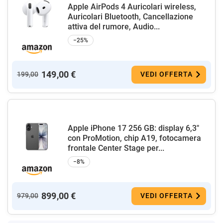
Apple AirPods 4 Auricolari wireless,
Auricolari Bluetooth, Cancellazione
attiva del rumore, Audio...
−25%
149,00 €
199,00
VEDI OFFERTA
Apple iPhone 17 256 GB: display 6,3"
con ProMotion, chip A19, fotocamera
frontale Center Stage per...
−8%
899,00 €
979,00
VEDI OFFERTA