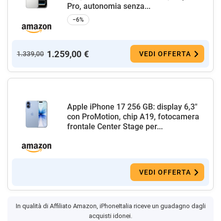
Pro, autonomia senza...
−6%
1.259,00 €
1.339,00
VEDI OFFERTA
Apple iPhone 17 256 GB: display 6,3"
con ProMotion, chip A19, fotocamera
frontale Center Stage per...
VEDI OFFERTA
In qualità di Affiliato Amazon, iPhoneItalia riceve un guadagno dagli
acquisti idonei.