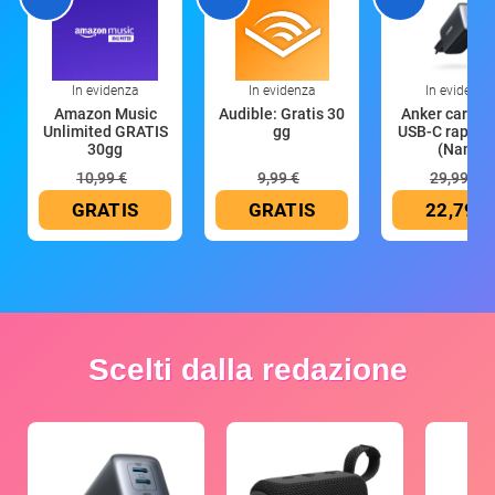
In evidenza
In evidenza
In evidenza
Amazon Music
Audible: Gratis 30
Anker caricat
Unlimited GRATIS
gg
USB-C rapido
30gg
(Nano
10,99 €
9,99 €
29,99 €
GRATIS
GRATIS
22,79 €
Scelti dalla redazione