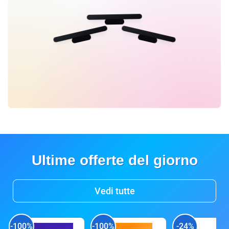
Ultime offerte del giorno
Vedi tutte
-100%
-100%
-24%