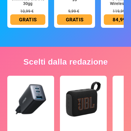
30gg
Wireless (G
10,99 €
9,99 €
119,99 €
GRATIS
GRATIS
84,99 €
Scelti dalla redazione