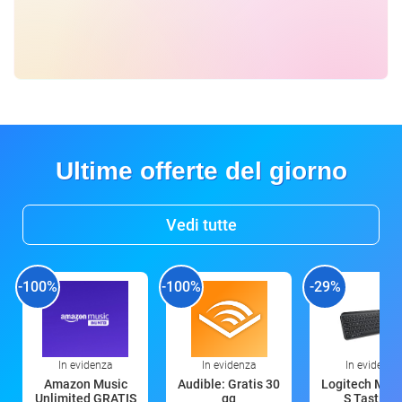
Ultime offerte del giorno
Vedi tutte
-100%
-100%
-29%
In evidenza
In evidenza
In evidenza
Amazon Music
Audible: Gratis 30
Logitech MX 
Unlimited GRATIS
gg
S Tastiera