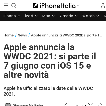
iPhone
iPad
Mac
AirPods
Watch
Home
/
News
/
Apple annuncia la WWDC 2021: si parte il 7 giugno con iOS 15 e altre novità
Apple annuncia la
WWDC 2021: si parte il
7 giugno con iOS 15 e
altre novità
Apple ha ufficializzato le date della WWDC
2021.
Giuseppe Migliorino