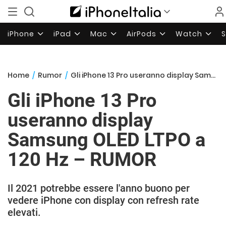
iPhone
iPad
Mac
AirPods
Watch
Home
/
Rumor
/
Gli iPhone 13 Pro useranno display Samsung OLED LTPO a 120 Hz – RUMOR
Gli iPhone 13 Pro
useranno display
Samsung OLED LTPO a
120 Hz – RUMOR
Il 2021 potrebbe essere l'anno buono per
vedere iPhone con display con refresh rate
elevati.