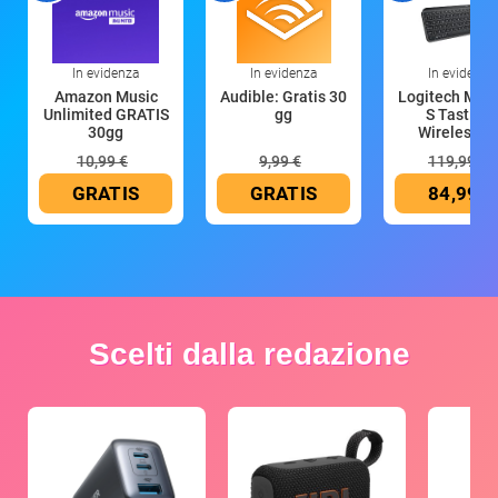
In evidenza
In evidenza
In evidenza
Amazon Music
Audible: Gratis 30
Logitech MX 
Unlimited GRATIS
gg
S Tastiera
30gg
Wireless (G
10,99 €
9,99 €
119,99 €
GRATIS
GRATIS
84,99 €
Scelti dalla redazione