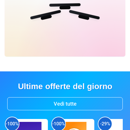
Ultime offerte del giorno
Vedi tutte
-100%
-100%
-29%